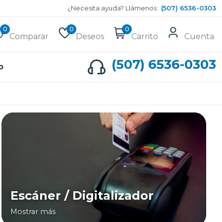
¿Necesita ayuda? Llámenos:
(507) 6536-0303
0
0
0
Comparar
Deseos
Carrito
Cuenta
(507) 6536-0303
o
Escáner / Digitalizador
Mostrar más