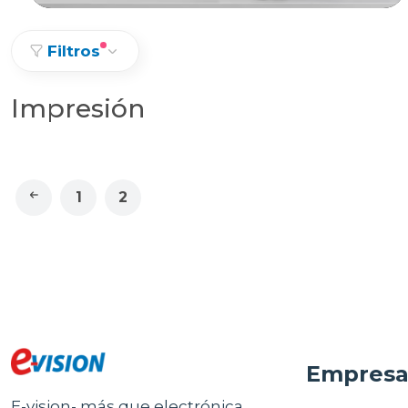
Filtros
Impresión
1
2
Empres
E-vision- más que electrónica