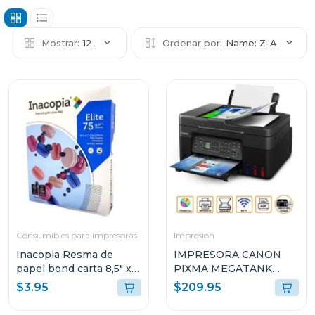
Mostrar:
12
Ordenar por:
Name: Z-A
Consumibles para impresoras
Impresión
Inacopia Resma de
IMPRESORA CANON
papel bond carta 8,5" x
PIXMA MEGATANK
11" elite 75 500 hojas 20
INALÁMBRICA
$3.95
$209.95
lb
MULTIFUNCIONAL G417