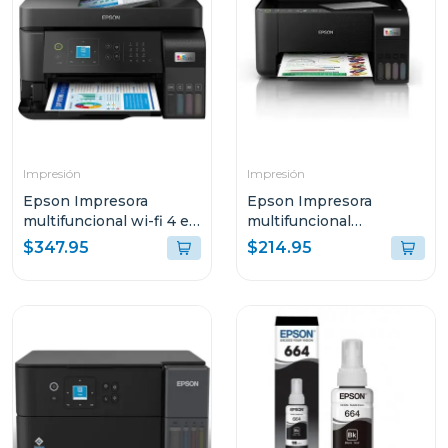
Impresión
Impresión
Epson Impresora
Epson Impresora
multifuncional wi-fi 4 en
multifuncional
1 de alto desempeño
inalambrica ecotank
$347.95
$214.95
eco tank l5590 c11ck57
3250