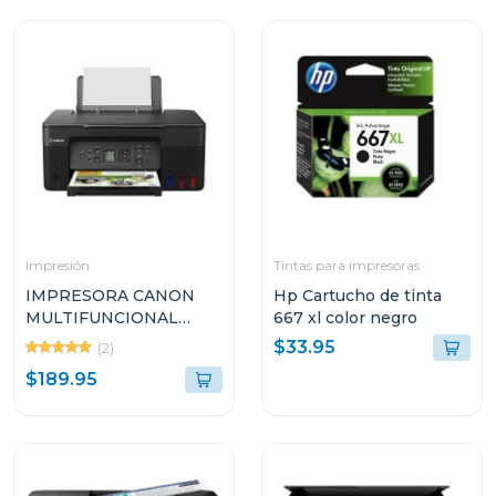
Impresión
Tintas para impresoras
IMPRESORA CANON
Hp Cartucho de tinta
MULTIFUNCIONAL
667 xl color negro
INALÁMBRICA DE
$33.95
(2)
TANQUES DE TINTA
$189.95
INTEGRADOS G317