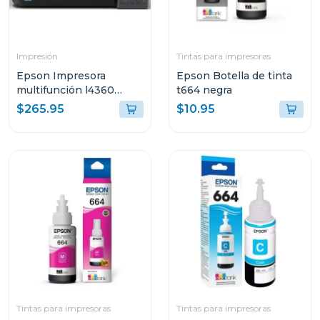
Impresión
Tintas para impresoras
Epson Impresora
Epson Botella de tinta
multifunción l4360
t664 negra
tanque de tinta eco-
$265.95
$10.95
tank wi-fi
Tintas para impresoras
Tintas para impresoras