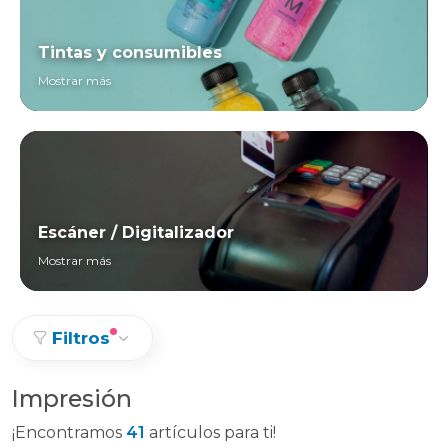
Tintas y consumibles
Mostrar más
Escáner / Digitalizador
Mostrar más
Filtros
Impresión
¡Encontramos
41
artículos para ti!