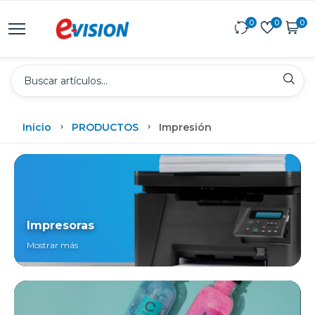
0
0
0
Inicio
PRODUCTOS
Impresión
Impresoras
Mostrar más