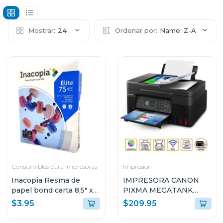
Mostrar:
24
Ordenar por:
Name: Z-A
Consumibles para impresoras
Impresión
Inacopia Resma de
IMPRESORA CANON
papel bond carta 8,5" x
PIXMA MEGATANK
11" elite 75 500 hojas 20
INALÁMBRICA
$3.95
$209.95
lb
MULTIFUNCIONAL G417