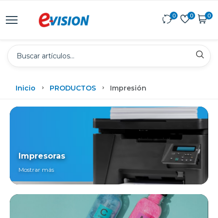
0
0
0
Inicio
PRODUCTOS
Impresión
Impresoras
Mostrar más