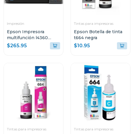
Impresión
Tintas para impresoras
Epson Impresora
Epson Botella de tinta
multifunción l4360
t664 negra
tanque de tinta eco-
$265.95
$10.95
tank wi-fi
Tintas para impresoras
Tintas para impresoras