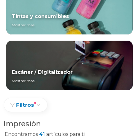
Tintas y consumibles
Mostrar más
Escáner / Digitalizador
Mostrar más
Filtros
Impresión
¡Encontramos
41
artículos para ti!