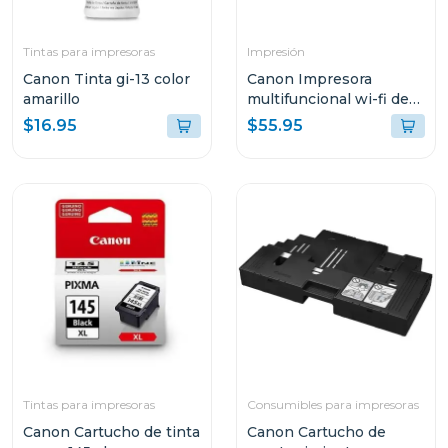
Tintas para impresoras
Impresión
Canon Tinta gi-13 color
Canon Impresora
amarillo
multifuncional wi-fi de
cartuchos de tinta 3610
$16.95
$55.95
Tintas para impresoras
Consumibles para impresoras
Canon Cartucho de tinta
Canon Cartucho de