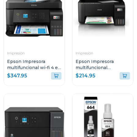
Impresión
Impresión
Epson Impresora
Epson Impresora
multifuncional wi-fi 4 en
multifuncional
1 de alto desempeño
inalambrica ecotank
$347.95
$214.95
eco tank l5590 c11ck57
3250