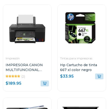
Impresión
Tintas para impresoras
IMPRESORA CANON
Hp Cartucho de tinta
MULTIFUNCIONAL
667 xl color negro
INALÁMBRICA DE
$33.95
(2)
TANQUES DE TINTA
$189.95
INTEGRADOS G317