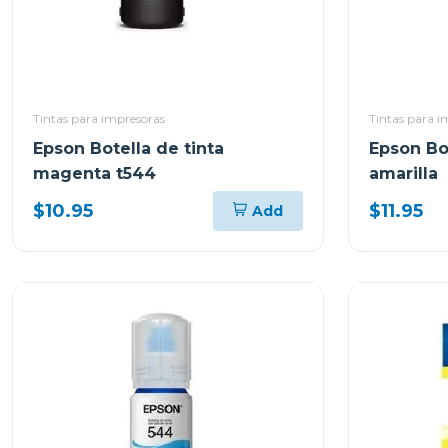
Tintas para impresoras
Tintas para i
Epson Botella de tinta
Epson Bot
magenta t544
amarilla
$10.95
$11.95
Add