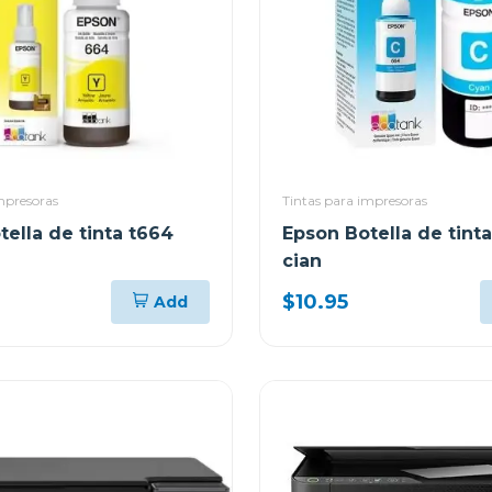
mpresoras
Tintas para impresoras
ella de tinta t664
Epson Botella de tint
cian
$10.95
Add