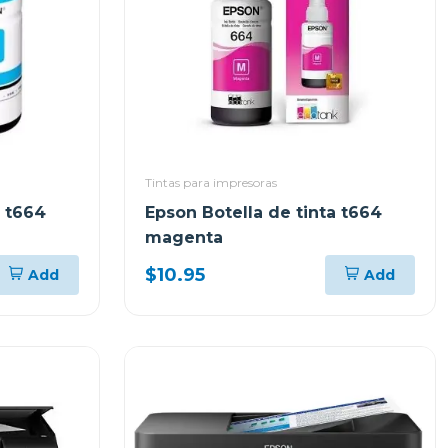
Tintas para impresoras
a t664
Epson Botella de tinta t664
magenta
$10.95
Add
Add