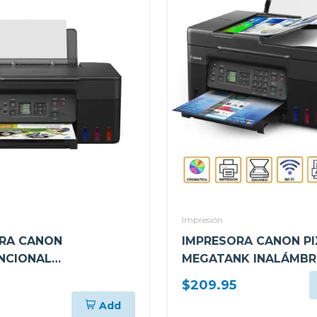
Impresión
RA CANON
IMPRESORA CANON P
NCIONAL
MEGATANK INALÁMBR
RICA DE TANQUES DE
MULTIFUNCIONAL G41
)
$209.95
NTEGRADOS G317
Add