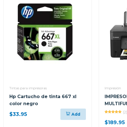
Tintas para impresoras
Impresión
Hp Cartucho de tinta 667 xl
IMPRESO
color negro
MULTIFU
INALÁMB
(2
$33.95
Add
TINTA I
$189.95