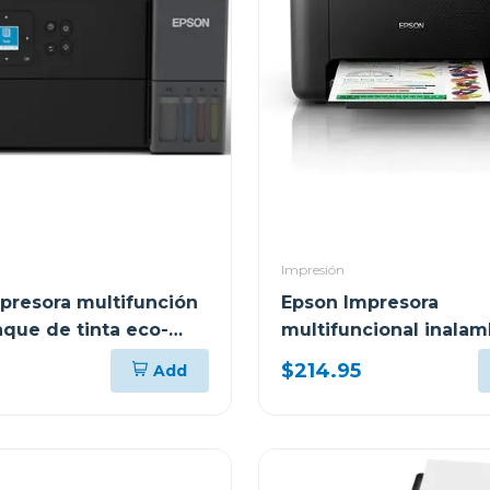
Impresión
presora multifunción
Epson Impresora
nque de tinta eco-
multifuncional inalam
i
ecotank 3250
$214.95
Add