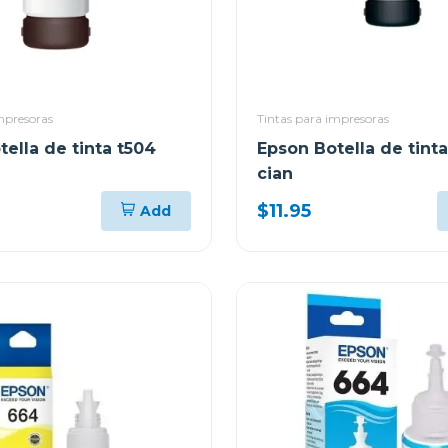
mpresoras
Tintas para impresoras
ella de tinta t504
Epson Botella de tint
cian
$11.95
Add