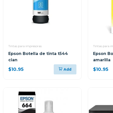
Tintas para impresoras
Tintas para i
Epson Botella de tinta t544
Epson Bot
cian
amarilla
$10.95
$10.95
Add