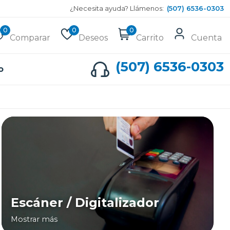
¿Necesita ayuda? Llámenos:
(507) 6536-0303
0
0
0
Comparar
Deseos
Carrito
Cuenta
(507) 6536-0303
o
Escáner / Digitalizador
Mostrar más