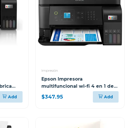
Impresión
Epson Impresora
brica
multifuncional wi-fi 4 en 1 de
alto desempeño eco tank
$347.95
Add
Add
l5590 c11ck57