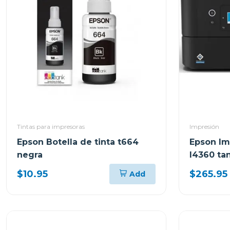
Tintas para impresoras
Impresión
Epson Botella de tinta t664
Epson Im
negra
l4360 ta
tank wi-f
$10.95
$265.95
Add