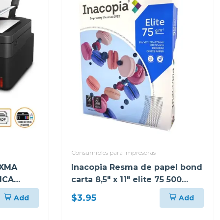
Consumibles para impresoras
IXMA
Inacopia Resma de papel bond
ICA
carta 8,5" x 11" elite 75 500
7
hojas 20 lb
$3.95
Add
Add