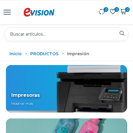
0
0
0
Inicio
PRODUCTOS
Impresión
Impresoras
Mostrar más