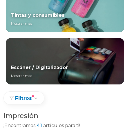
Tintas y consumibles
Mostrar más
Escáner / Digitalizador
Mostrar más
Filtros
Impresión
¡Encontramos
41
artículos para ti!