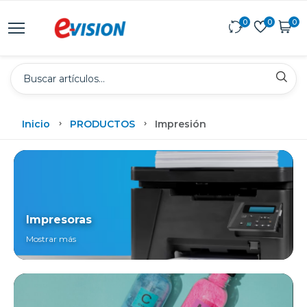
0
0
0
Inicio
PRODUCTOS
Impresión
Impresoras
Mostrar más