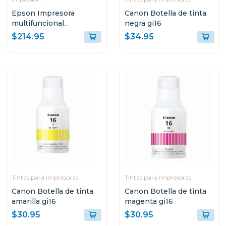
Epson Impresora
Canon Botella de tinta
multifuncional
negra gi16
inalambrica ecotank
$214.95
$34.95
3250
Tintas para impresoras
Tintas para impresoras
Canon Botella de tinta
Canon Botella de tinta
amarilla gi16
magenta gi16
$30.95
$30.95