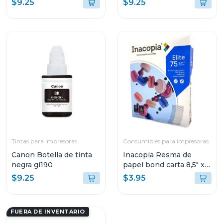
$9.25
$9.25
Tintas para impresoras
Consumibles para impresoras
Canon Botella de tinta
Inacopia Resma de
negra gi190
papel bond carta 8,5" x
11" elite 75 500 hojas 20
$9.25
$3.95
lb
FUERA DE INVENTARIO