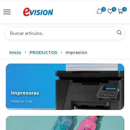
0
0
0
Inicio
PRODUCTOS
Impresión
Impresoras
Mostrar más