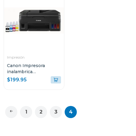
Impresión
Canon Impresora
inalambrica
multifuncional 4110
$199.95
1
2
3
4