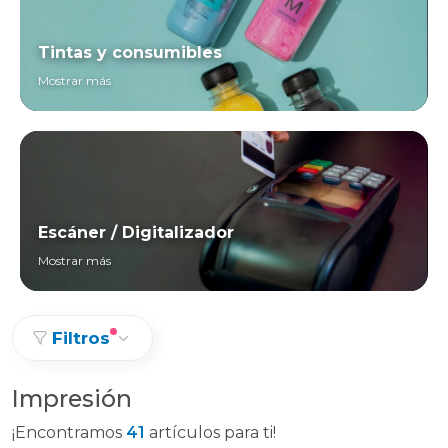
Tintas y consumibles
Mostrar más
Escáner / Digitalizador
Mostrar más
Filtros
Impresión
¡Encontramos
41
artículos para ti!