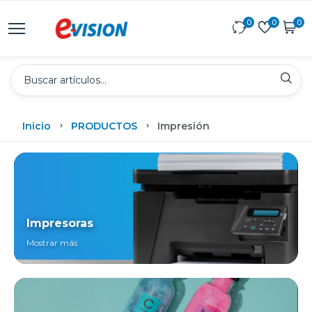
0
0
0
Inicio
PRODUCTOS
Impresión
Impresoras
Mostrar más