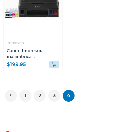
Impresión
Canon Impresora
inalambrica
multifuncional 4110
$199.95
1
2
3
4