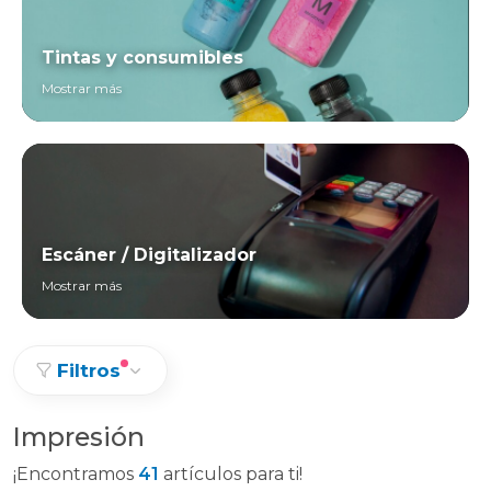
Tintas y consumibles
Mostrar más
Escáner / Digitalizador
Mostrar más
Filtros
Impresión
¡Encontramos
41
artículos para ti!