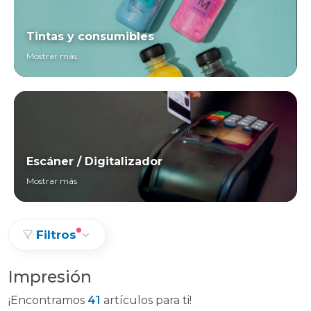
Tintas y consumibles
Mostrar más
Escáner / Digitalizador
Mostrar más
Filtros
Impresión
¡Encontramos
41
artículos para ti!