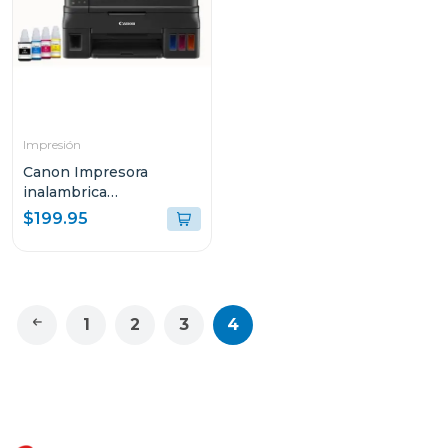
Impresión
Canon Impresora
inalambrica
multifuncional 4110
$199.95
1
2
3
4