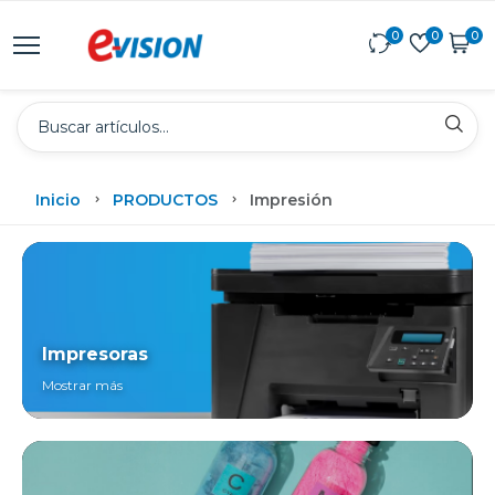
0
0
0
Inicio
PRODUCTOS
Impresión
Impresoras
Mostrar más