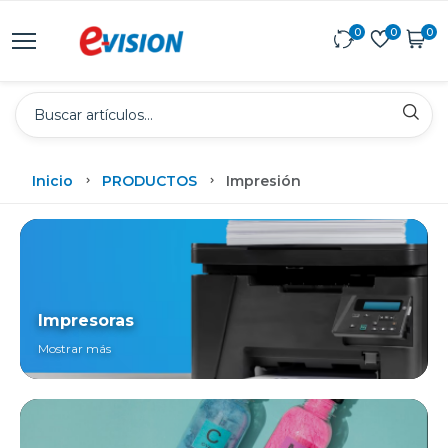
0
0
0
Inicio
PRODUCTOS
Impresión
Impresoras
Mostrar más