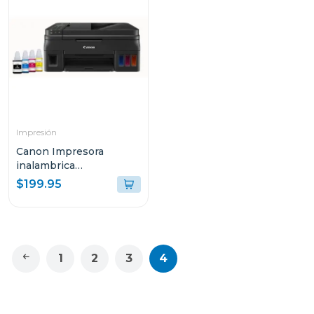
Impresión
Canon Impresora
inalambrica
multifuncional 4110
$199.95
1
2
3
4