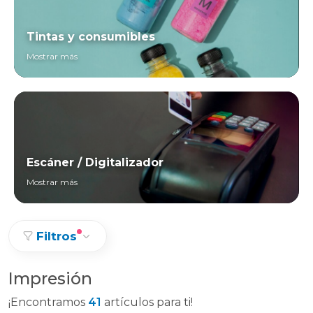
Tintas y consumibles
Mostrar más
Escáner / Digitalizador
Mostrar más
Filtros
Impresión
¡Encontramos
41
artículos para ti!