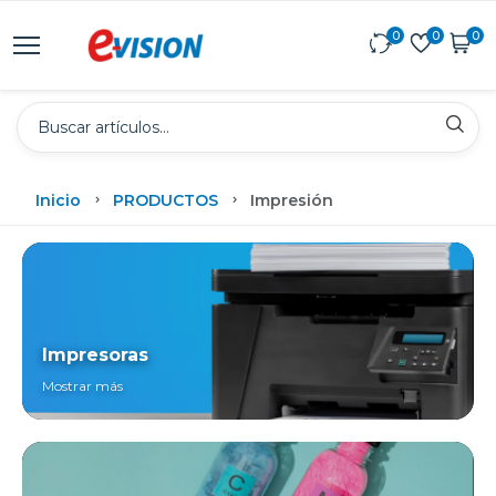
0
0
0
Inicio
PRODUCTOS
Impresión
Impresoras
Mostrar más