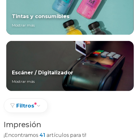
Tintas y consumibles
Mostrar más
Escáner / Digitalizador
Mostrar más
Filtros
Impresión
¡Encontramos
41
artículos para ti!