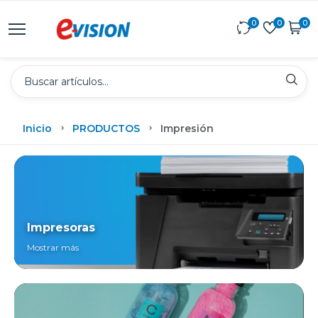
0
0
0
Inicio
PRODUCTOS
Impresión
Impresoras
Mostrar más