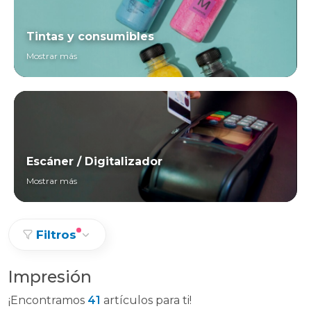
Tintas y consumibles
Mostrar más
Escáner / Digitalizador
Mostrar más
Filtros
Impresión
¡Encontramos
41
artículos para ti!