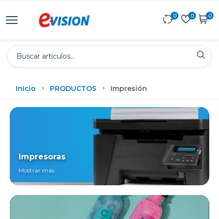
0
0
0
Inicio
PRODUCTOS
Impresión
Impresoras
Mostrar más