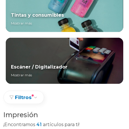
Tintas y consumibles
Mostrar más
Escáner / Digitalizador
Mostrar más
Filtros
Impresión
¡Encontramos
41
artículos para ti!