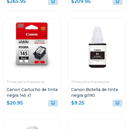
$265.95
$209.95
tank wi-fi
MULTIFUNCIONAL G417
Tintas para impresoras
Tintas para impresoras
Canon Cartucho de tinta
Canon Botella de tinta
negra 145 xl
negra gi190
$20.95
$9.25