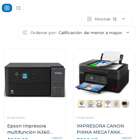
Mostrar:
12
Ordenar por:
Calificación: de menor a mayor
Impresión
Impresión
Epson Impresora
IMPRESORA CANON
multifunción l4360
PIXMA MEGATANK
tanque de tinta eco-
INALÁMBRICA