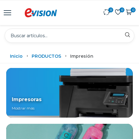
0
0
0
Inicio
PRODUCTOS
Impresión
Impresoras
Mostrar más