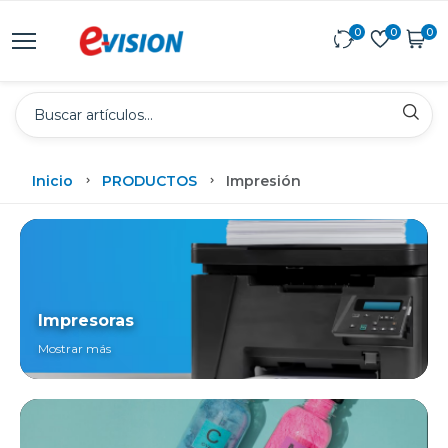
0
0
0
Inicio
PRODUCTOS
Impresión
Impresoras
Mostrar más