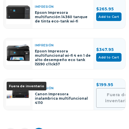
IMPRESIÓN
$265.95
Epson Impresora
Add to Cart
multifunción l4360 tanque
de tinta eco-tank wi-fi
IMPRESIÓN
$347.95
Epson Impresora
multifuncional wi-fi 4 en 1 de
Add to Cart
alto desempeño eco tank
l5590 c11ck57
$199.95
Fuera de inventario
IMPRESIÓN
Canon Impresora
Fuera de
inalambrica multifuncional
inventario
4110