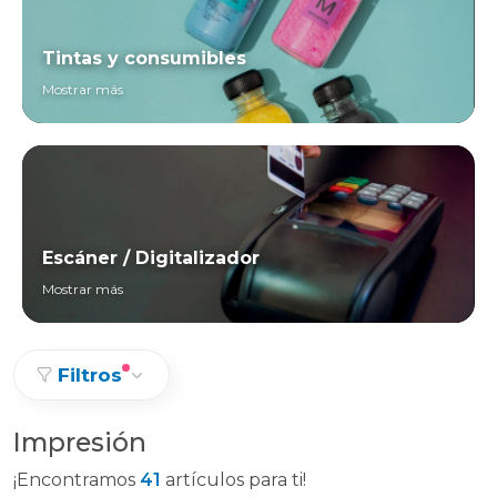
Tintas y consumibles
Mostrar más
Escáner / Digitalizador
Mostrar más
Filtros
Impresión
¡Encontramos
41
artículos para ti!