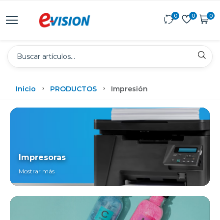
0
0
0
Inicio
PRODUCTOS
Impresión
Impresoras
Mostrar más