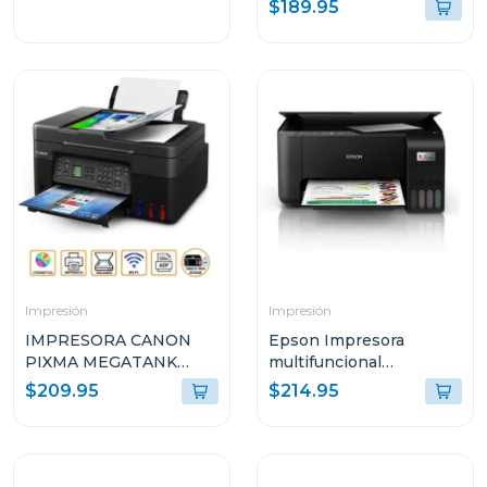
$189.95
INTEGRADOS G317
Impresión
Impresión
IMPRESORA CANON
Epson Impresora
PIXMA MEGATANK
multifuncional
INALÁMBRICA
inalambrica ecotank
$209.95
$214.95
MULTIFUNCIONAL G417
3250