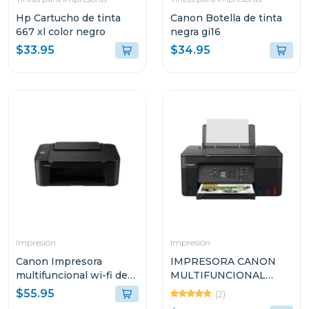
Hp Cartucho de tinta
Canon Botella de tinta
667 xl color negro
negra gi16
$33.95
$34.95
Impresión
Impresión
Canon Impresora
IMPRESORA CANON
multifuncional wi-fi de
MULTIFUNCIONAL
cartuchos de tinta 3610
INALÁMBRICA DE
$55.95
(2)
TANQUES DE TINTA