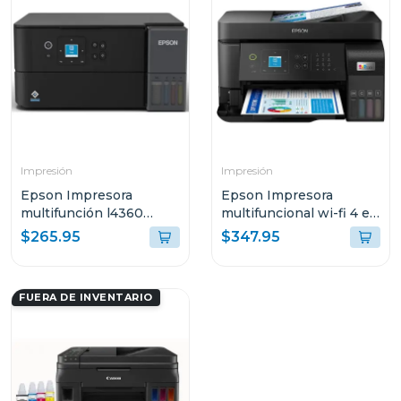
Impresión
Impresión
Epson Impresora
Epson Impresora
multifunción l4360
multifuncional wi-fi 4 en
tanque de tinta eco-
1 de alto desempeño
$265.95
$347.95
tank wi-fi
eco tank l5590 c11ck57
FUERA DE INVENTARIO