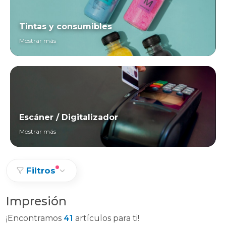
Tintas y consumibles
Mostrar más
Escáner / Digitalizador
Mostrar más
Filtros
Impresión
¡Encontramos
41
artículos para ti!