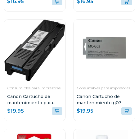
$16.95
$16.95
Consumibles para impresoras
Consumibles para impresoras
Canon Cartucho de
Canon Cartucho de
mantenimiento para
mantenimiento g03
impresoras maxify
$19.95
$19.95