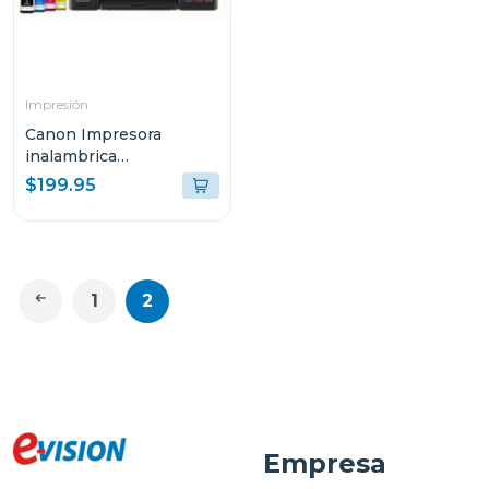
Impresión
Canon Impresora
inalambrica
multifuncional 4110
$199.95
1
2
Empresa