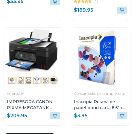
$33.95
(2)
TANQUES DE TINTA
$189.95
INTEGRADOS G317
Impresión
Consumibles para impresoras
IMPRESORA CANON
Inacopia Resma de
PIXMA MEGATANK
papel bond carta 8,5" x
INALÁMBRICA
11" elite 75 500 hojas 20
$209.95
$3.95
MULTIFUNCIONAL G417
lb