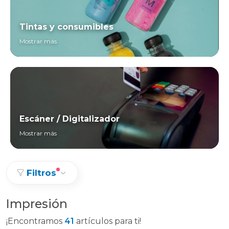
Tintas y consumibles
Mostrar más
Escáner / Digitalizador
Mostrar más
Filtros
Impresión
¡Encontramos
41
artículos para ti!