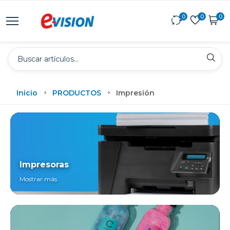
0
0
0
Inicio
PRODUCTOS
Impresión
Impresoras
Mostrar más