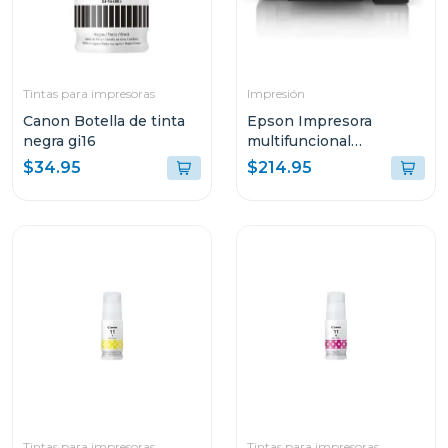
Tintas para impresoras
Impresión
Canon Botella de tinta
Epson Impresora
negra gi16
multifuncional
inalambrica ecotank
$34.95
$214.95
3250
Tintas para impresoras
Tintas para impresoras