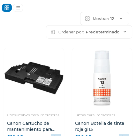
Mostrar:
12
Ordenar por:
Predeterminado
Consumibles para impresoras
Tintas para impresoras
Canon Cartucho de
Canon Botella de tinta
mantenimiento para
roja gi13
impresoras pixma