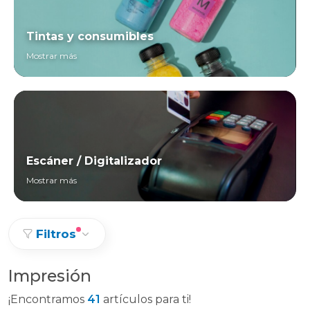
Tintas y consumibles
Mostrar más
Escáner / Digitalizador
Mostrar más
Filtros
Impresión
¡Encontramos
41
artículos para ti!