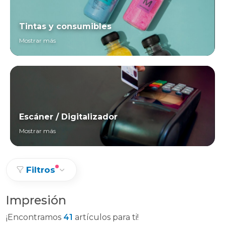
Tintas y consumibles
Mostrar más
Escáner / Digitalizador
Mostrar más
Filtros
Impresión
¡Encontramos
41
artículos para ti!