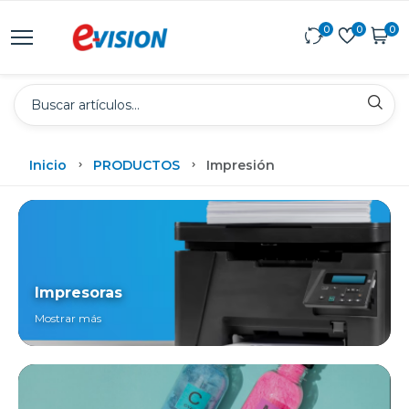
0
0
0
Inicio
PRODUCTOS
Impresión
Impresoras
Mostrar más