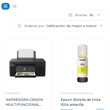
Mostrar:
36
Ordenar por:
Calificación: de mayor a menor
Impresión
Tintas para impresoras
IMPRESORA CANON
Epson Botella de tinta
MULTIFUNCIONAL
t504 amarilla
INALÁMBRICA DE