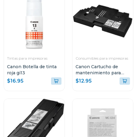
Tintas para impresoras
Consumibles para impresoras
Canon Botella de tinta
Canon Cartucho de
roja gi13
mantenimiento para
impresoras pixma
$16.95
$12.95