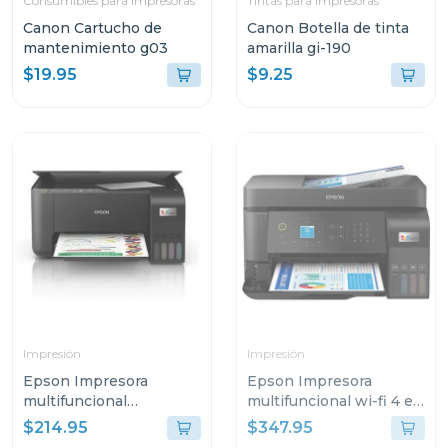
Consumibles para impresoras
Tintas para impresoras
Canon Cartucho de
Canon Botella de tinta
mantenimiento g03
amarilla gi-190
$19.95
$9.25
Impresión
Impresión
Epson Impresora
Epson Impresora
multifuncional
multifuncional wi-fi 4 en
inalambrica ecotank
1 de alto desempeño
$214.95
$347.95
3250
eco tank l5590 c11ck57