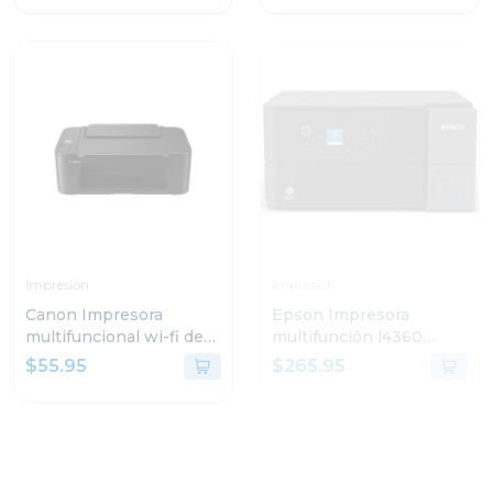
Impresión
Impresión
Canon Impresora
Epson Impresora
multifuncional wi-fi de
multifunción l4360
cartuchos de tinta 3610
tanque de tinta eco-
$55.95
$265.95
tank wi-fi