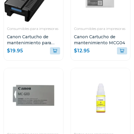
Consumibles para impresoras
Consumibles para impresoras
Canon Cartucho de
Canon Cartucho de
mantenimiento para
mantenimiento MCG04
impresoras maxify
$19.95
$12.95