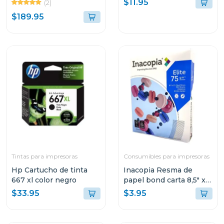
$11.95
(2)
TANQUES DE TINTA
$189.95
INTEGRADOS G317
Tintas para impresoras
Consumibles para impresoras
Hp Cartucho de tinta
Inacopia Resma de
667 xl color negro
papel bond carta 8,5" x
11" elite 75 500 hojas 20
$33.95
$3.95
lb