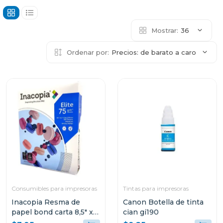
Mostrar:
36
Ordenar por:
Precios: de barato a caro
Consumibles para impresoras
Tintas para impresoras
Inacopia Resma de
Canon Botella de tinta
papel bond carta 8,5" x
cian gi190
11" elite 75 500 hojas 20