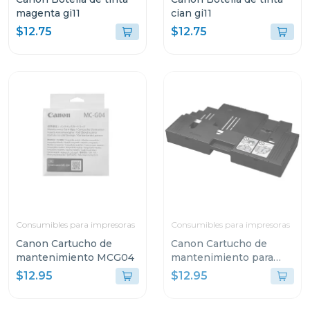
magenta gi11
cian gi11
$12.75
$12.75
Consumibles para impresoras
Consumibles para impresoras
Canon Cartucho de
Canon Cartucho de
mantenimiento MCG04
mantenimiento para
impresoras pixma
$12.95
$12.95