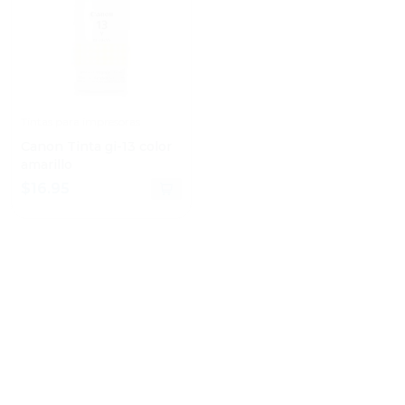
Tintas para impresoras
Tintas para impresoras
Canon Tinta gi-13 color
Canon Botella de tinta
amarillo
roja gi13
$16.95
$16.95