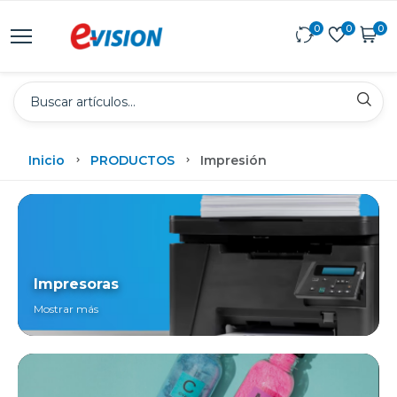
0
0
0
Inicio
PRODUCTOS
Impresión
Impresoras
Mostrar más