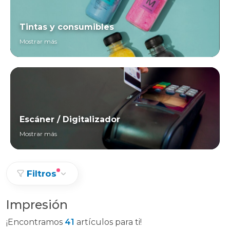
Tintas y consumibles
Mostrar más
Escáner / Digitalizador
Mostrar más
Filtros
Impresión
¡Encontramos
41
artículos para ti!