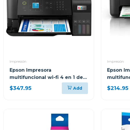
Impresión
Impresión
Epson Impresora
Epson Im
multifuncional wi-fi 4 en 1 de
multifun
alto desempeño eco tank
ecotank 
$347.95
$214.95
Add
l5590 c11ck57