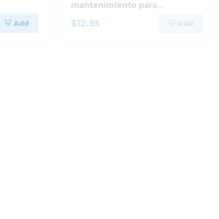
mantenimiento para
impresoras pixma
$12.95
Add
Add