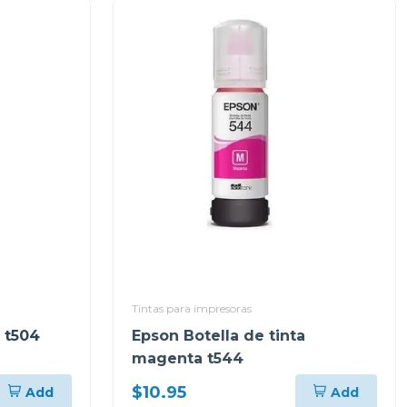
Tintas para impresoras
a t504
Epson Botella de tinta
magenta t544
$10.95
Add
Add