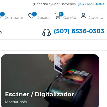
¿Necesita ayuda? Llámenos:
(507) 6536-0303
0
0
0
Comparar
Deseos
Carrito
Cuenta
(507) 6536-0303
o
Escáner / Digitalizador
Mostrar más