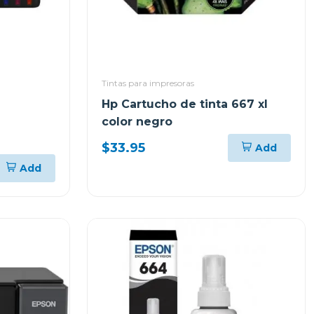
Tintas para impresoras
Hp Cartucho de tinta 667 xl
color negro
QUES DE
$33.95
Add
317
Add