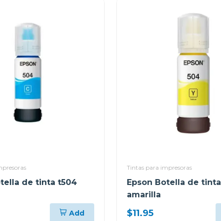
mpresoras
Tintas para impresoras
ella de tinta t504
Epson Botella de tint
amarilla
$11.95
Add