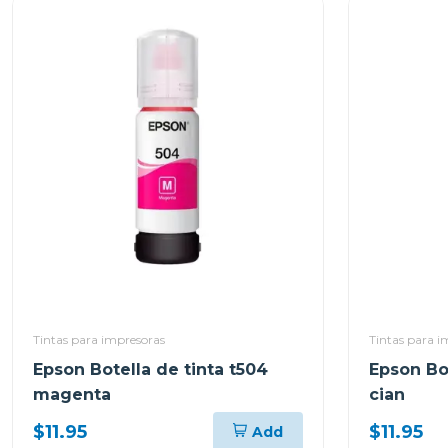
Tintas para impresoras
Tintas para i
Epson Botella de tinta t504
Epson Bot
magenta
cian
$11.95
$11.95
Add