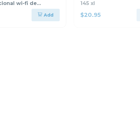
ional wi-fi de
145 xl
s de tinta 3610
$20.95
Add