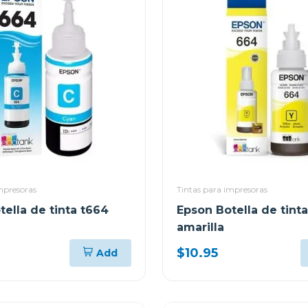
mpresoras
Tintas para impresoras
ella de tinta t664
Epson Botella de tint
amarilla
$10.95
Add