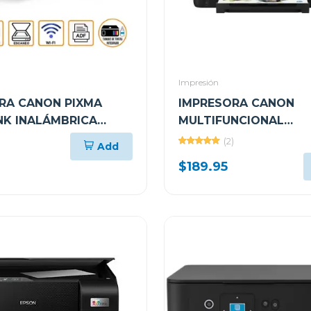
Impresión
RA CANON PIXMA
IMPRESORA CANON
K INALÁMBRICA
MULTIFUNCIONAL
NCIONAL G417
INALÁMBRICA DE TAN
(2)
Add
TINTA INTEGRADOS G
$189.95