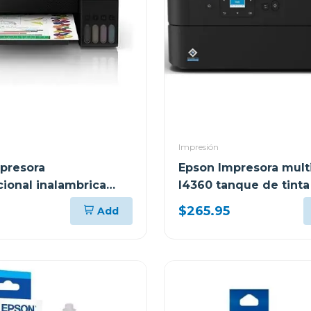
Impresión
presora
Epson Impresora mult
cional inalambrica
l4360 tanque de tinta
3250
tank wi-fi
$265.95
Add