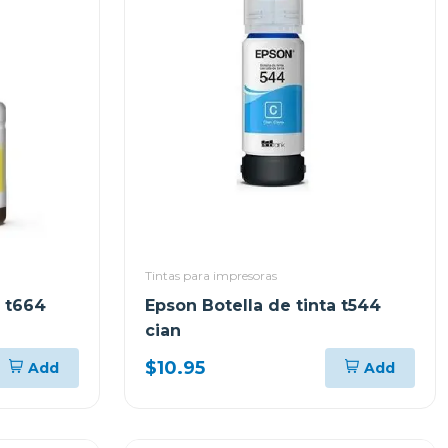
Tintas para impresoras
a t664
Epson Botella de tinta t544
cian
$10.95
Add
Add