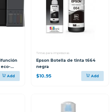
Tintas para impresoras
ifunción
Epson Botella de tinta t664
 eco-
negra
$10.95
Add
Add