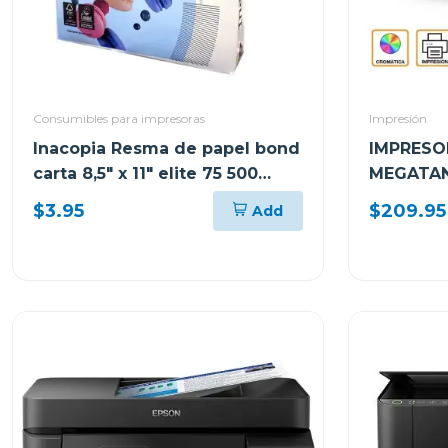
Consumibles para impresoras
Impresión
Inacopia Resma de papel bond
IMPRESO
carta 8,5" x 11" elite 75 500
MEGATAN
hojas 20 lb
MULTIFU
$3.95
$209.95
Add