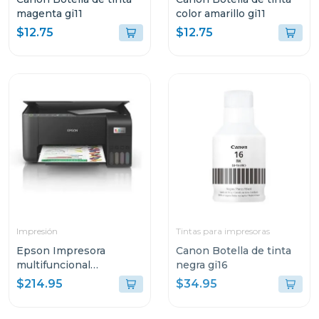
magenta gi11
color amarillo gi11
$12.75
$12.75
Impresión
Tintas para impresoras
Epson Impresora
Canon Botella de tinta
multifuncional
negra gi16
inalambrica ecotank
$214.95
$34.95
3250