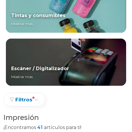
Tintas y consumibles
Mostrar más
Escáner / Digitalizador
Mostrar más
Filtros
Impresión
¡Encontramos
41
artículos para ti!