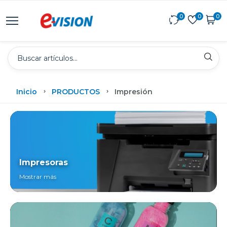
0
0
0
Inicio
PRODUCTOS
Impresión
Impresoras
Mostrar más