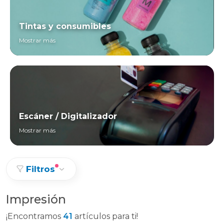
Tintas y consumibles
Mostrar más
Escáner / Digitalizador
Mostrar más
Filtros
Impresión
¡Encontramos
41
artículos para ti!