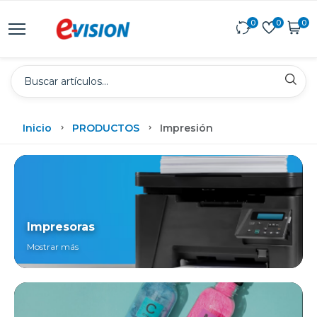
0
0
0
Inicio
PRODUCTOS
Impresión
Impresoras
Mostrar más