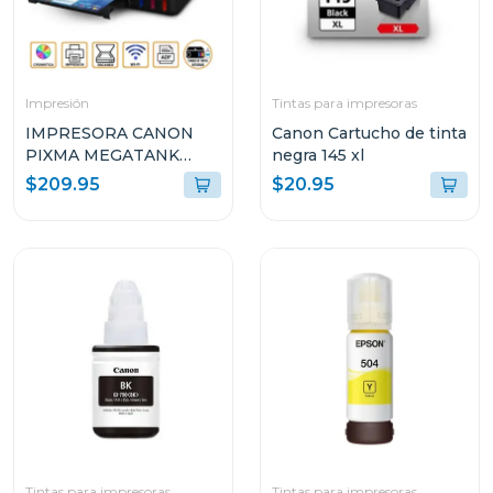
Impresión
Tintas para impresoras
IMPRESORA CANON
Canon Cartucho de tinta
PIXMA MEGATANK
negra 145 xl
INALÁMBRICA
$209.95
$20.95
MULTIFUNCIONAL G417
Tintas para impresoras
Tintas para impresoras