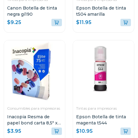
Canon Botella de tinta
Epson Botella de tinta
negra gi190
t504 amarilla
$9.25
$11.95
Consumibles para impresoras
Tintas para impresoras
Inacopia Resma de
Epson Botella de tinta
papel bond carta 8,5" x
magenta t544
11" elite 75 500 hojas 20
$3.95
$10.95
lb