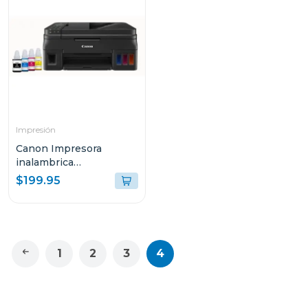
Impresión
Canon Impresora
inalambrica
multifuncional 4110
$199.95
1
2
3
4