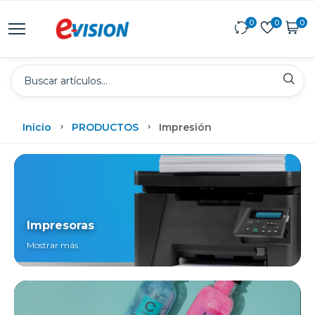
0
0
0
Inicio
PRODUCTOS
Impresión
Impresoras
Mostrar más