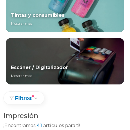
Tintas y consumibles
Mostrar más
Escáner / Digitalizador
Mostrar más
Filtros
Impresión
¡Encontramos
41
artículos para ti!