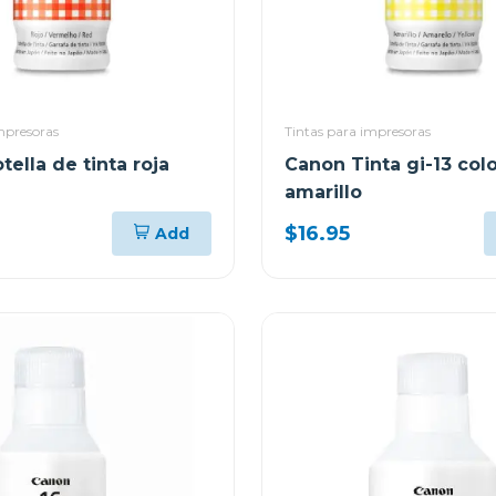
mpresoras
Tintas para impresoras
ella de tinta roja
Canon Tinta gi-13 col
amarillo
$16.95
Add