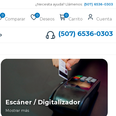
¿Necesita ayuda? Llámenos:
(507) 6536-0303
0
0
0
Comparar
Deseos
Carrito
Cuenta
(507) 6536-0303
o
Escáner / Digitalizador
Mostrar más