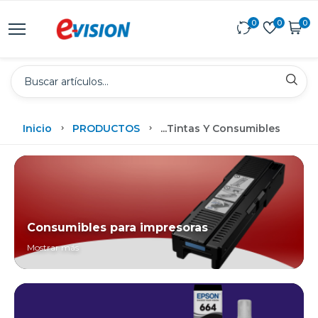
0
0
0
Inicio
PRODUCTOS
...
Tintas Y Consumibles
Consumibles para impresoras
Mostrar más