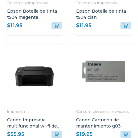
Tintas para impresoras
Tintas para impresoras
Epson Botella de tinta
Epson Botella de tinta
t504 magenta
t504 cian
$11.95
$11.95
Impresión
Consumibles para impresoras
Canon Impresora
Canon Cartucho de
multifuncional wi-fi de
mantenimiento g03
cartuchos de tinta 3610
$55.95
$19.95