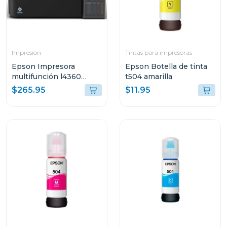
Impresión
Tintas para impresoras
Epson Impresora
Epson Botella de tinta
multifunción l4360
t504 amarilla
tanque de tinta eco-
$265.95
$11.95
tank wi-fi