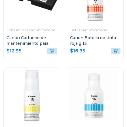
Consumibles para impresoras
Tintas para impresoras
Canon Cartucho de
Canon Botella de tinta
mantenimiento para
roja gi13
impresoras pixma
$12.95
$16.95