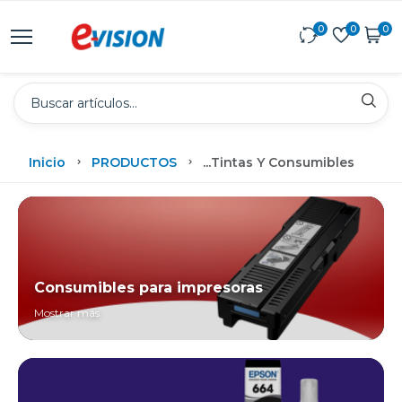
0
0
0
Inicio
PRODUCTOS
...
Tintas Y Consumibles
Consumibles para impresoras
Mostrar más