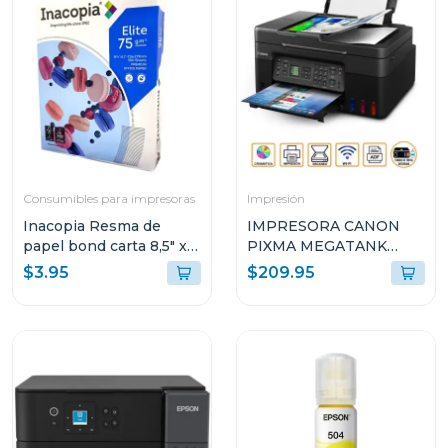
Consumibles para impresoras
Impresión
Inacopia Resma de
IMPRESORA CANON
papel bond carta 8,5" x
PIXMA MEGATANK
11" elite 75 500 hojas 20
INALÁMBRICA
$3.95
$209.95
lb
MULTIFUNCIONAL G417