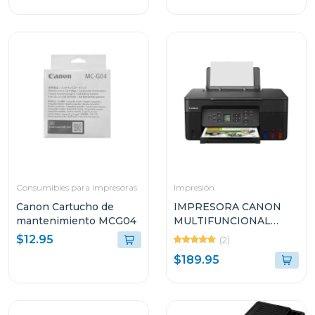
Consumibles para impresoras
Impresión
Canon Cartucho de
IMPRESORA CANON
mantenimiento MCG04
MULTIFUNCIONAL
INALÁMBRICA DE
$12.95
(2)
TANQUES DE TINTA
$189.95
INTEGRADOS G317