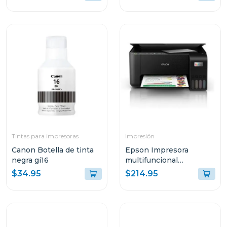
Tintas para impresoras
Impresión
Canon Botella de tinta
Epson Impresora
negra gi16
multifuncional
inalambrica ecotank
$34.95
$214.95
3250