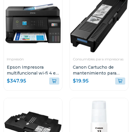
Impresión
Consumibles para impresoras
Epson Impresora
Canon Cartucho de
multifuncional wi-fi 4 en
mantenimiento para
1 de alto desempeño
impresoras maxify
$347.95
$19.95
eco tank l5590 c11ck57