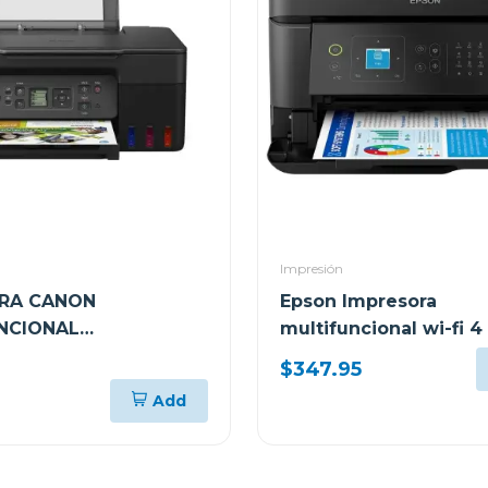
Impresión
RA CANON
Epson Impresora
NCIONAL
multifuncional wi-fi 4
RICA DE TANQUES DE
alto desempeño eco 
)
$347.95
NTEGRADOS G317
l5590 c11ck57
Add