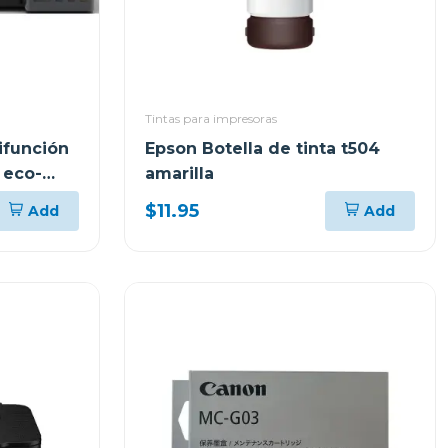
Tintas para impresoras
ifunción
Epson Botella de tinta t504
 eco-
amarilla
$11.95
Add
Add