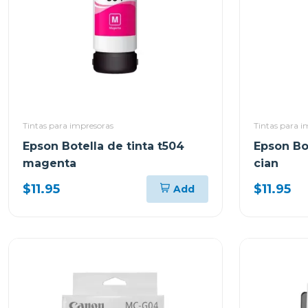
Tintas para impresoras
Tintas para i
Epson Botella de tinta t504
Epson Bot
magenta
cian
$11.95
$11.95
Add