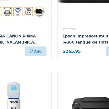
Impresión
RA CANON PIXMA
Epson Impresora mult
K INALÁMBRICA
l4360 tanque de tinta
NCIONAL G417
tank wi-fi
$265.95
Add