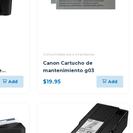
Consumibles para impresoras
Canon Cartucho de
e
mantenimiento g03
10
$19.95
Add
Add