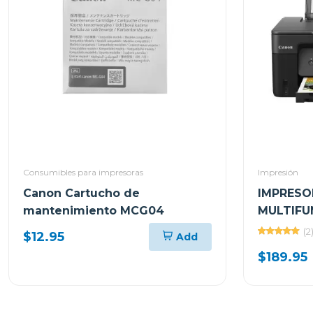
Consumibles para impresoras
Impresión
Canon Cartucho de
IMPRESO
mantenimiento MCG04
MULTIFU
INALÁMB
(2
$12.95
Add
TINTA I
$189.95