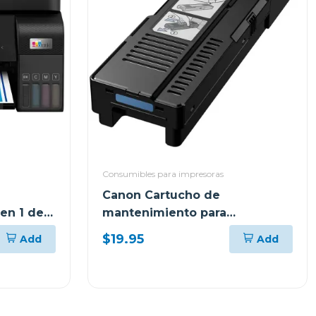
Consumibles para impresoras
Canon Cartucho de
 en 1 de
mantenimiento para
tank
impresoras maxify
$19.95
Add
Add