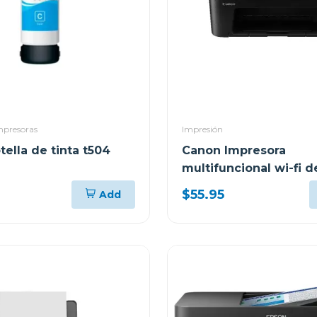
mpresoras
Impresión
ella de tinta t504
Canon Impresora
multifuncional wi-fi d
cartuchos de tinta 36
$55.95
Add