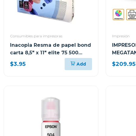
Consumibles para impresoras
Impresión
Inacopia Resma de papel bond
IMPRESO
carta 8,5" x 11" elite 75 500
MEGATAN
hojas 20 lb
MULTIFU
$3.95
$209.95
Add