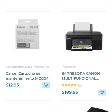
Consumibles para impresoras
Impresión
Canon Cartucho de
IMPRESORA CANON
mantenimiento MCG04
MULTIFUNCIONAL
INALÁMBRICA DE
$12.95
(2)
TANQUES DE TINTA
$189.95
INTEGRADOS G317