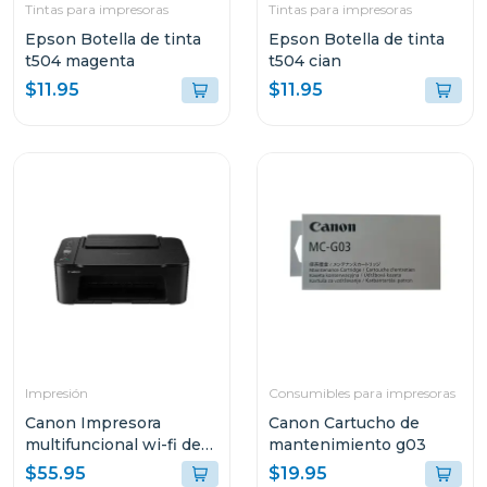
Tintas para impresoras
Tintas para impresoras
Epson Botella de tinta
Epson Botella de tinta
t504 magenta
t504 cian
$11.95
$11.95
Impresión
Consumibles para impresoras
Canon Impresora
Canon Cartucho de
multifuncional wi-fi de
mantenimiento g03
cartuchos de tinta 3610
$55.95
$19.95