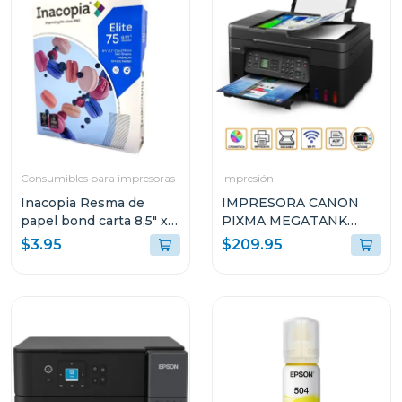
Consumibles para impresoras
Impresión
Inacopia Resma de
IMPRESORA CANON
papel bond carta 8,5" x
PIXMA MEGATANK
11" elite 75 500 hojas 20
INALÁMBRICA
$3.95
$209.95
lb
MULTIFUNCIONAL G417