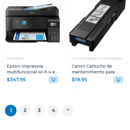
Impresión
Consumibles para impresoras
Epson Impresora
Canon Cartucho de
multifuncional wi-fi 4 en
mantenimiento para
1 de alto desempeño
impresoras maxify
$347.95
$19.95
eco tank l5590 c11ck57
1
2
3
4