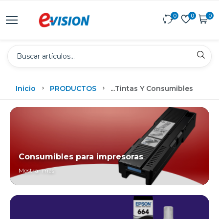
0
0
0
Inicio
PRODUCTOS
...
Tintas Y Consumibles
Consumibles para impresoras
Mostrar más