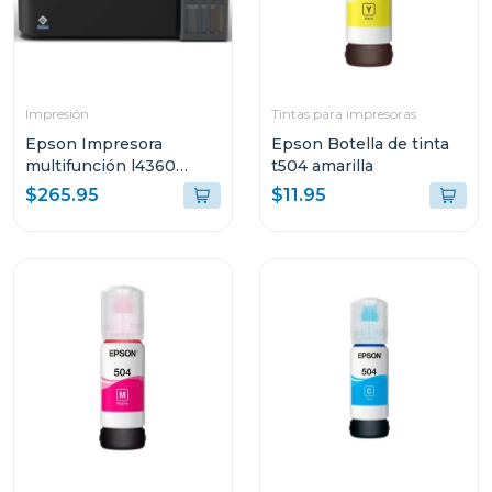
Impresión
Tintas para impresoras
Epson Impresora
Epson Botella de tinta
multifunción l4360
t504 amarilla
tanque de tinta eco-
$265.95
$11.95
tank wi-fi