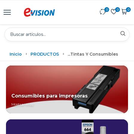
0
0
0
Inicio
PRODUCTOS
...
Tintas Y Consumibles
Consumibles para impresoras
Mostrar más