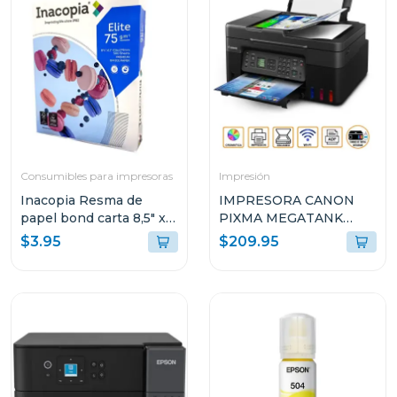
Consumibles para impresoras
Impresión
Inacopia Resma de
IMPRESORA CANON
papel bond carta 8,5" x
PIXMA MEGATANK
11" elite 75 500 hojas 20
INALÁMBRICA
$3.95
$209.95
lb
MULTIFUNCIONAL G417