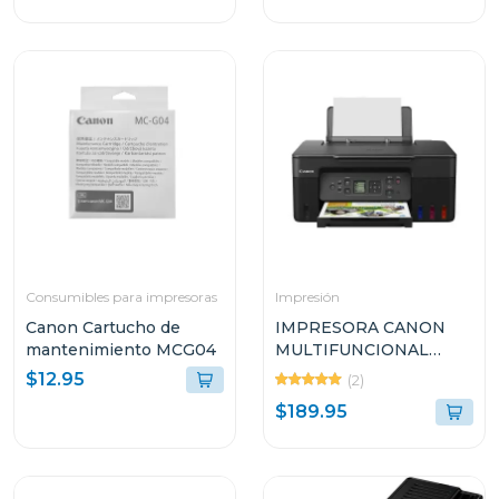
Consumibles para impresoras
Impresión
Canon Cartucho de
IMPRESORA CANON
mantenimiento MCG04
MULTIFUNCIONAL
INALÁMBRICA DE
$12.95
(2)
TANQUES DE TINTA
$189.95
INTEGRADOS G317