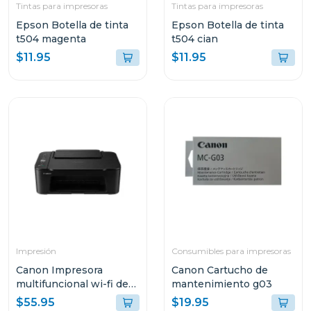
Tintas para impresoras
Tintas para impresoras
Epson Botella de tinta
Epson Botella de tinta
t504 magenta
t504 cian
$11.95
$11.95
Impresión
Consumibles para impresoras
Canon Impresora
Canon Cartucho de
multifuncional wi-fi de
mantenimiento g03
cartuchos de tinta 3610
$55.95
$19.95