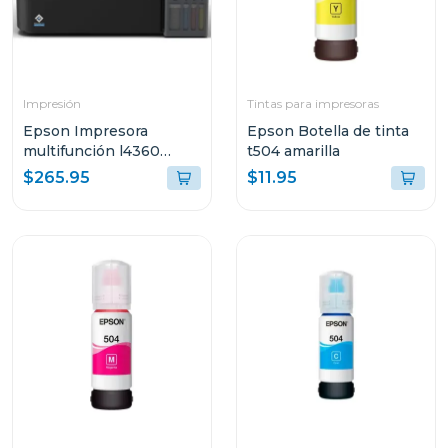
Impresión
Tintas para impresoras
Epson Impresora
Epson Botella de tinta
multifunción l4360
t504 amarilla
tanque de tinta eco-
$265.95
$11.95
tank wi-fi