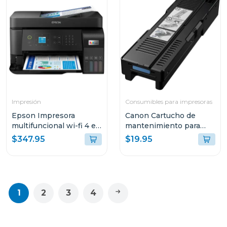
Impresión
Consumibles para impresoras
Epson Impresora
Canon Cartucho de
multifuncional wi-fi 4 en
mantenimiento para
1 de alto desempeño
impresoras maxify
$347.95
$19.95
eco tank l5590 c11ck57
1
2
3
4