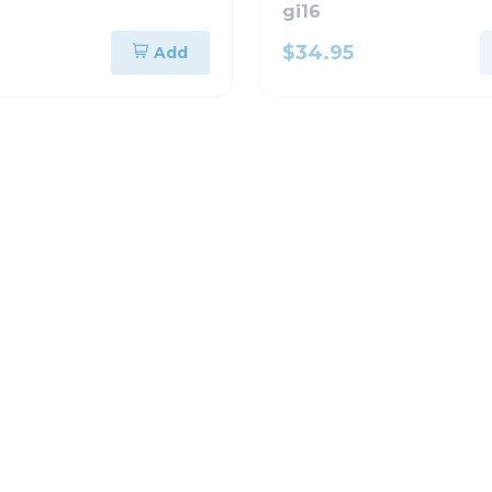
gi16
$34.95
Add