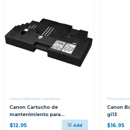
Consumibles para impresoras
Tintas para i
Canon Cartucho de
Canon Bot
mantenimiento para
gi13
impresoras pixma
$12.95
$16.95
Add