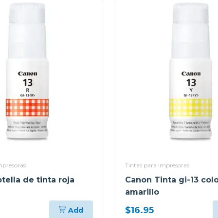
mpresoras
Tintas para impresoras
ella de tinta roja
Canon Tinta gi-13 col
amarillo
$16.95
Add