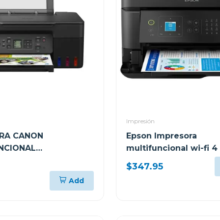
Impresión
RA CANON
Epson Impresora
NCIONAL
multifuncional wi-fi 4
RICA DE TANQUES DE
alto desempeño eco 
)
$347.95
NTEGRADOS G317
l5590 c11ck57
Add