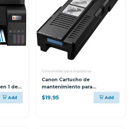
Consumibles para impresoras
Canon Cartucho de
 en 1 de
mantenimiento para
tank
impresoras maxify
$19.95
Add
Add