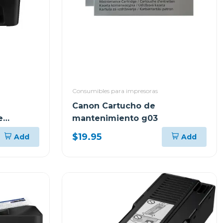
Consumibles para impresoras
Canon Cartucho de
e
mantenimiento g03
10
$19.95
Add
Add