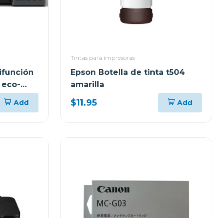
Tintas para impresoras
ifunción
Epson Botella de tinta t504
 eco-
amarilla
$11.95
Add
Add