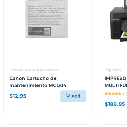
Consumibles para impresoras
Impresión
Canon Cartucho de
IMPRESO
mantenimiento MCG04
MULTIFU
INALÁMB
(2
$12.95
Add
TINTA I
$189.95