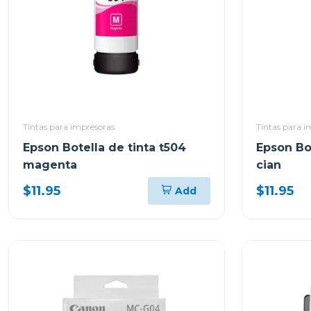
Tintas para impresoras
Tintas para i
Epson Botella de tinta t504
Epson Bot
magenta
cian
$11.95
$11.95
Add