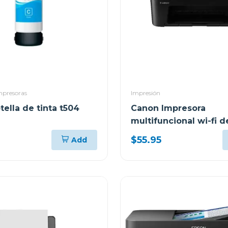
mpresoras
Impresión
ella de tinta t504
Canon Impresora
multifuncional wi-fi d
cartuchos de tinta 36
$55.95
Add