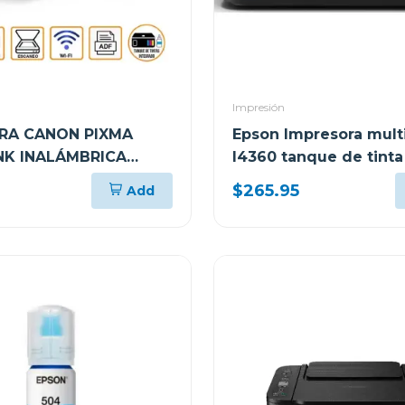
Impresión
RA CANON PIXMA
Epson Impresora mult
K INALÁMBRICA
l4360 tanque de tinta
NCIONAL G417
tank wi-fi
$265.95
Add