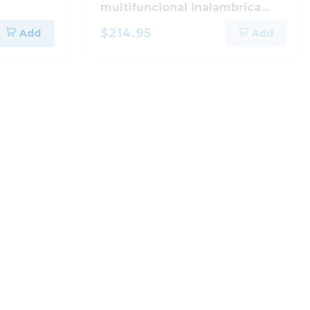
multifuncional inalambrica
ecotank 3250
$214.95
Add
Add