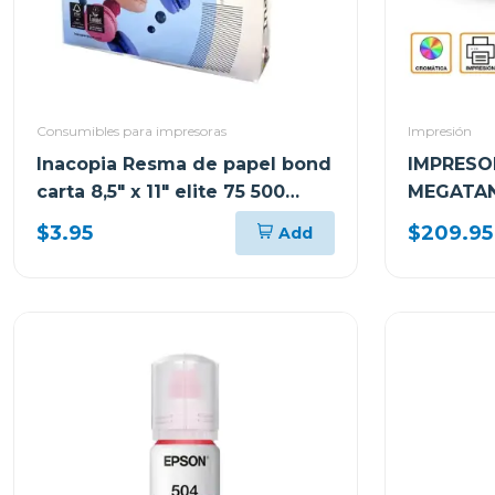
Consumibles para impresoras
Impresión
Inacopia Resma de papel bond
IMPRESO
carta 8,5" x 11" elite 75 500
MEGATAN
hojas 20 lb
MULTIFU
$3.95
$209.95
Add