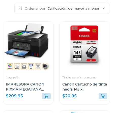
Ordenar por:
Calificación: de mayor a menor
Impresión
Tintas para impresoras
IMPRESORA CANON
Canon Cartucho de tinta
PIXMA MEGATANK
negra 145 xl
INALÁMBRICA
$209.95
$20.95
MULTIFUNCIONAL G417