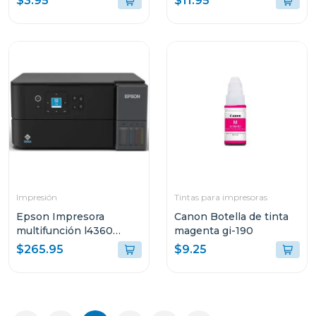
$3.95
$11.95
lb
Impresión
Tintas para impresoras
Epson Impresora
Canon Botella de tinta
multifunción l4360
magenta gi-190
tanque de tinta eco-
$265.95
$9.25
tank wi-fi