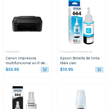
Impresión
Tintas para impresoras
Canon Impresora
Epson Botella de tinta
multifuncional wi-fi de
t664 cian
cartuchos de tinta 3610
$55.95
$10.95