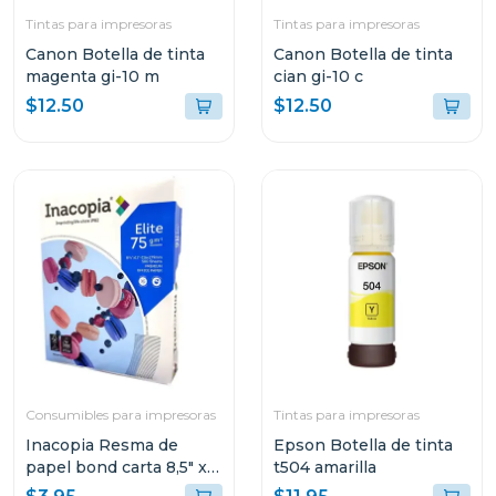
Tintas para impresoras
Tintas para impresoras
Canon Botella de tinta
Canon Botella de tinta
magenta gi-10 m
cian gi-10 c
$12.50
$12.50
Consumibles para impresoras
Tintas para impresoras
Inacopia Resma de
Epson Botella de tinta
papel bond carta 8,5" x
t504 amarilla
11" elite 75 500 hojas 20