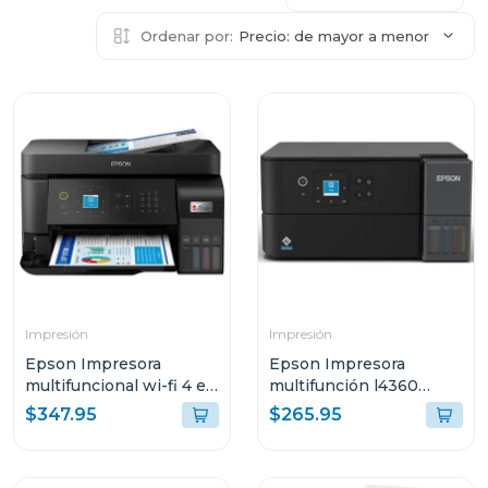
Ordenar por:
Precio: de mayor a menor
Impresión
Impresión
Epson Impresora
Epson Impresora
multifuncional wi-fi 4 en
multifunción l4360
1 de alto desempeño
tanque de tinta eco-
$347.95
$265.95
eco tank l5590 c11ck57
tank wi-fi