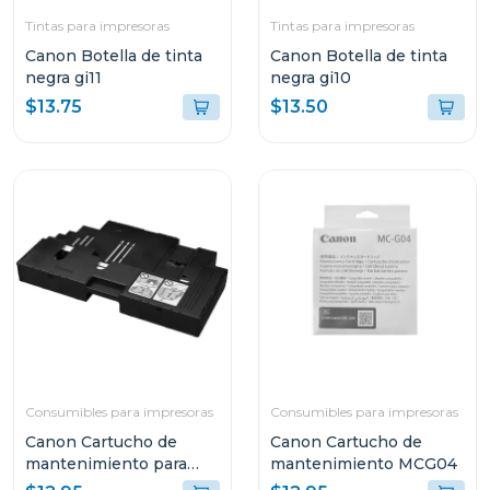
Tintas para impresoras
Tintas para impresoras
Canon Botella de tinta
Canon Botella de tinta
negra gi11
negra gi10
$13.75
$13.50
Consumibles para impresoras
Consumibles para impresoras
Canon Cartucho de
Canon Cartucho de
mantenimiento para
mantenimiento MCG04
impresoras pixma