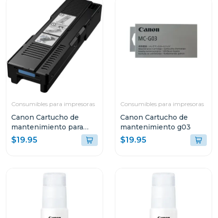
Consumibles para impresoras
Consumibles para impresoras
Canon Cartucho de
Canon Cartucho de
mantenimiento para
mantenimiento g03
impresoras maxify
$19.95
$19.95