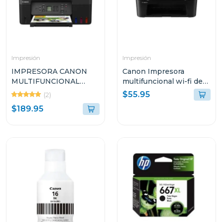
Impresión
Impresión
IMPRESORA CANON
Canon Impresora
MULTIFUNCIONAL
multifuncional wi-fi de
INALÁMBRICA DE
cartuchos de tinta 3610
$55.95
(2)
TANQUES DE TINTA
$189.95
INTEGRADOS G317