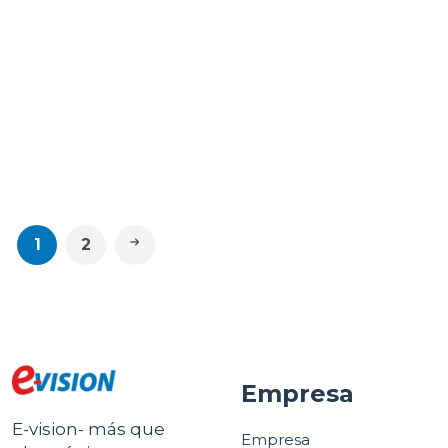
Tintas para impresoras
Tintas para impresoras
Epson Botella de tinta
Epson Botella de tinta
t504 cian
t504 magenta
$11.95
$11.95
1
2
Empresa
E-vision- más que
Empresa