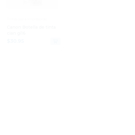
Tintas para impresoras
Tintas para impresoras
Canon Botella de tinta
Canon Tinta gi-13 color
cian gi16
amarillo
$30.95
$16.95
Tintas para impresoras
Consumibles para impresoras
Canon Botella de tinta
Canon Cartucho de