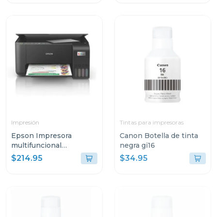
Impresión
Tintas para impresoras
Epson Impresora
Canon Botella de tinta
multifuncional
negra gi16
inalambrica ecotank
$214.95
$34.95
3250