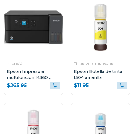
Impresión
Tintas para impresoras
Epson Impresora
Epson Botella de tinta
multifunción l4360
t504 amarilla
tanque de tinta eco-
$265.95
$11.95
tank wi-fi