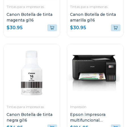
Tintas para impresoras
Tintas para impresoras
Canon Botella de tinta
Canon Botella de tinta
magenta gi16
amarilla gi16
$30.95
$30.95
Tintas para impresoras
Impresión
Canon Botella de tinta
Epson Impresora
negra gi16
multifuncional
inalambrica ecotank