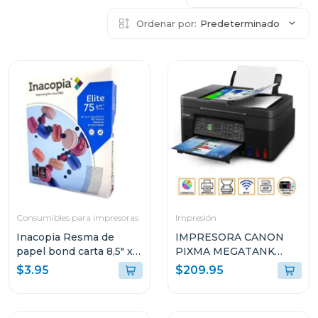
Ordenar por:
Predeterminado
Consumibles para impresoras
Impresión
Inacopia Resma de
IMPRESORA CANON
papel bond carta 8,5" x
PIXMA MEGATANK
11" elite 75 500 hojas 20
INALÁMBRICA
$3.95
$209.95
lb
MULTIFUNCIONAL G417