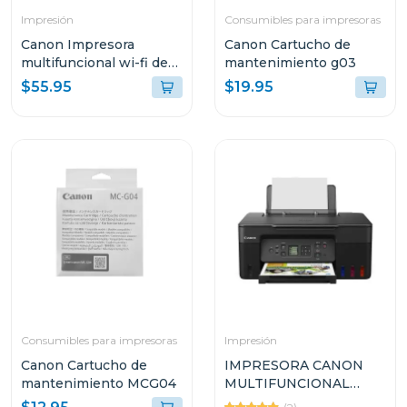
Impresión
Consumibles para impresoras
Canon Impresora
Canon Cartucho de
multifuncional wi-fi de
mantenimiento g03
cartuchos de tinta 3610
$55.95
$19.95
Consumibles para impresoras
Impresión
Canon Cartucho de
IMPRESORA CANON
mantenimiento MCG04
MULTIFUNCIONAL
INALÁMBRICA DE