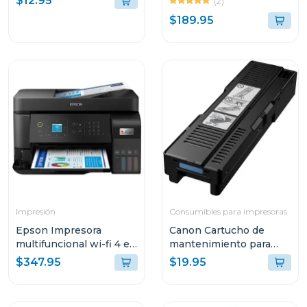
$12.95
(2)
TANQUES DE TINTA
$189.95
INTEGRADOS G317
Impresión
Consumibles para impresoras
Epson Impresora
Canon Cartucho de
multifuncional wi-fi 4 en
mantenimiento para
1 de alto desempeño
impresoras maxify
$347.95
$19.95
eco tank l5590 c11ck57