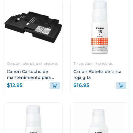
Consumibles para impresoras
Tintas para impresoras
Canon Cartucho de
Canon Botella de tinta
mantenimiento para
roja gi13
impresoras pixma
$12.95
$16.95