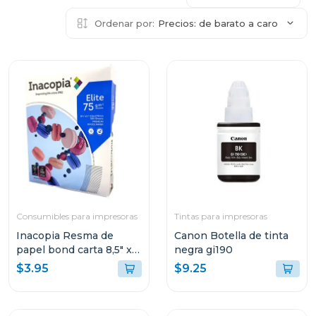
Ordenar por:
Precios: de barato a caro
Consumibles para impresoras
Tintas para impresoras
Inacopia Resma de
Canon Botella de tinta
papel bond carta 8,5" x
negra gi190
11" elite 75 500 hojas 20
$3.95
$9.25
lb