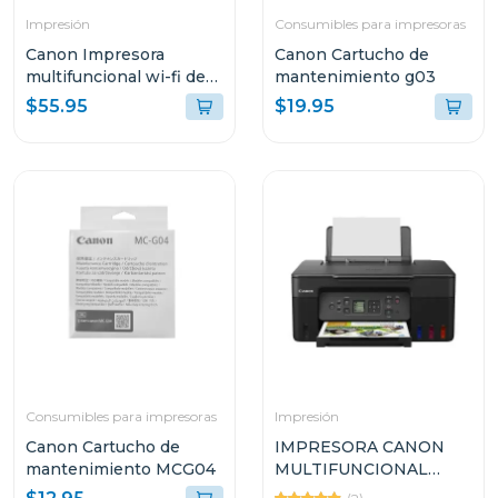
Impresión
Consumibles para impresoras
Canon Impresora
Canon Cartucho de
multifuncional wi-fi de
mantenimiento g03
cartuchos de tinta 3610
$55.95
$19.95
Consumibles para impresoras
Impresión
Canon Cartucho de
IMPRESORA CANON
mantenimiento MCG04
MULTIFUNCIONAL
INALÁMBRICA DE