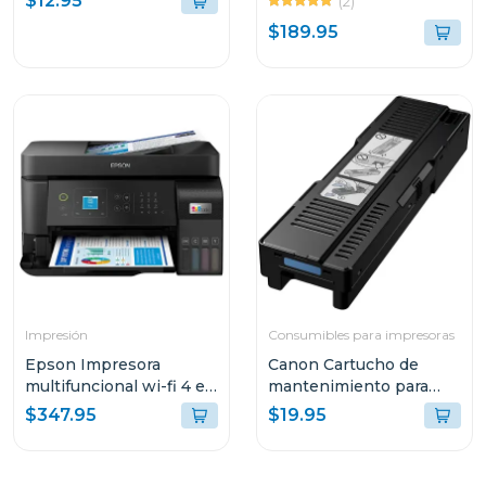
$12.95
(2)
TANQUES DE TINTA
$189.95
INTEGRADOS G317
Impresión
Consumibles para impresoras
Epson Impresora
Canon Cartucho de
multifuncional wi-fi 4 en
mantenimiento para
1 de alto desempeño
impresoras maxify
$347.95
$19.95
eco tank l5590 c11ck57