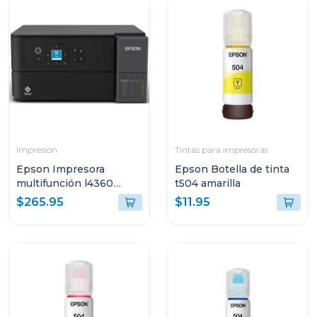
Impresión
Tintas para impresoras
Epson Impresora
Epson Botella de tinta
multifunción l4360
t504 amarilla
tanque de tinta eco-
$265.95
$11.95
tank wi-fi