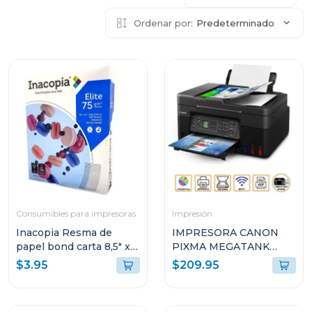
Ordenar por:
Predeterminado
Consumibles para impresoras
Impresión
Inacopia Resma de
IMPRESORA CANON
papel bond carta 8,5" x
PIXMA MEGATANK
11" elite 75 500 hojas 20
INALÁMBRICA
$3.95
$209.95
lb
MULTIFUNCIONAL G417