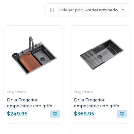
Ordenar por:
Predeterminado
Fregadores
Fregadores
Drija Fregador
Drija Fregador
empotrable con grifo
empotrable con grifo
cascada multifuncional
multifuncional 76cm
$249.95
$369.95
68cm cirella
murano