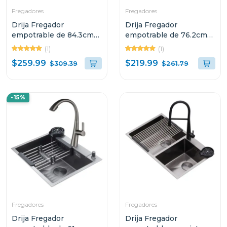
Fregadores
Fregadores
Drija Fregador
Drija Fregador
empotrable de 84.3cm
empotrable de 76.2cm
acabado en acero
acabado en acero
(1)
(1)
BOLONIA84
BOLONIA76
$259.99
$219.99
$309.39
$261.79
-15%
Fregadores
Fregadores
Drija Fregador
Drija Fregador