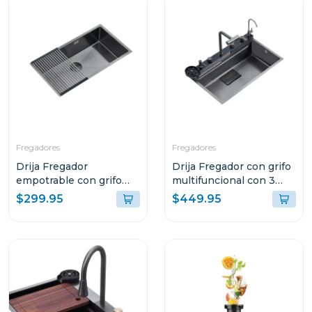
Fregadores
Fregadores
Drija Fregador
Drija Fregador con grifo
empotrable con grifo
multifuncional con 3
multifuncional 61cm
modos en acero
$299.95
$449.95
murano
inoxidable de 75cm
amalfi