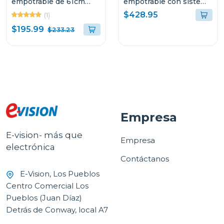
empotrable de 61cm
empotrable con sistema
acabado en acero
antiruido de 84cm
$428.95
(1)
BOLONIA61
LUCCA84
$195.99
$233.23
Empresa
E-vision- más que
Empresa
electrónica
Contáctanos
E-Vision, Los Pueblos
Centro Comercial Los
Pueblos (Juan Díaz)
Detrás de Conway, local A7