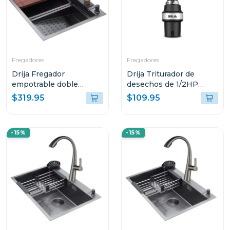
Fregadores
Fregadores
Drija Fregador
Drija Triturador de
empotrable doble
desechos de 1/2HP
funcion agua fria y
frantoio
$319.95
$109.95
caliente 84cm siena
-15%
-15%