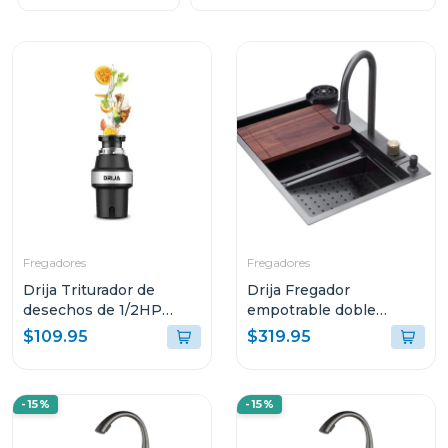
Fregadores
Fregadores
Drija Triturador de
Drija Fregador
desechos de 1/2HP
empotrable doble
frantoio
funcion agua fria y
$109.95
$319.95
caliente 84cm siena
-15%
-15%