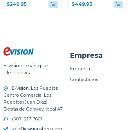
cascada multifuncional
modos en acero
$249.95
$449.95
68cm cirella
inoxidable de 75cm
amalfi
Empresa
E-vision- más que
Empresa
electrónica
Contáctanos
E-Vision, Los Pueblos
Centro Comercial Los
Pueblos (Juan Díaz)
Detrás de Conway, local A7
(507) 217-7661
sale@evisionstore.com