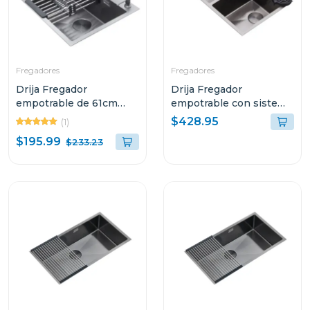
Fregadores
Fregadores
Drija Fregador
Drija Fregador
empotrable de 61cm
empotrable con sistema
acabado en acero
antiruido de 84cm
$428.95
(1)
BOLONIA61
LUCCA84
$195.99
$233.23