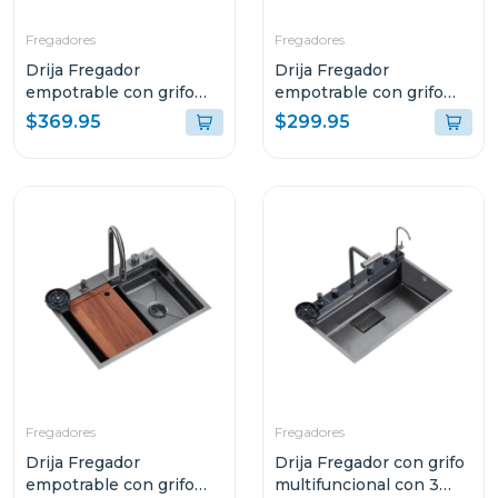
Fregadores
Fregadores
Drija Fregador
Drija Fregador
empotrable con grifo
empotrable con grifo
multifuncional 76cm
multifuncional 61cm
$369.95
$299.95
murano
murano
Fregadores
Fregadores
Drija Fregador
Drija Fregador con grifo
empotrable con grifo
multifuncional con 3