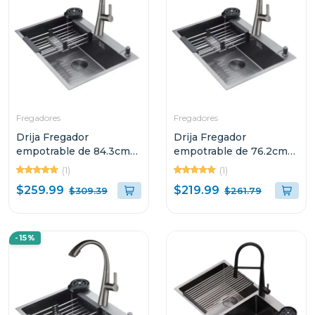
Fregadores
Fregadores
Drija Fregador
Drija Fregador
empotrable de 84.3cm
empotrable de 76.2cm
acabado en acero
acabado en acero
(1)
(1)
BOLONIA84
BOLONIA76
$259.99
$219.99
$309.39
$261.79
-15%