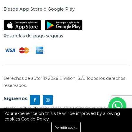
Desde App Store o Google Play
Pasarelas de pago seguras
Derechos de autor © 2026 E Vision, S.A. Todos los derechos
reservados.
Síguenos
Hasta un 15 % de descuento en tu primera suscripción
Your experience on this site will be improved by allowing
cookies
Cookie Policy
0
Permitir cookies
Inicio
Shop
Carrito
Buscar
Cuenta