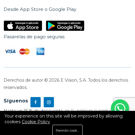
Desde App Store o Google Play
Pasarelas de pago seguras
Derechos de autor © 2026 E Vision, S.A. Todos los derechos
reservados.
Síguenos
Hasta un 15 % de descuento en tu primera suscripción
Your experience on this site will be improved by allowing
cookies
Cookie Policy
0
Permitir cookies
Inicio
Shop
Carrito
Buscar
Cuenta