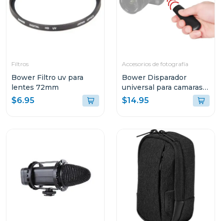
Filtros
Accesorios de fotografía
Bower Filtro uv para
Bower Disparador
lentes 72mm
universal para camaras
dSLR
$6.95
$14.95