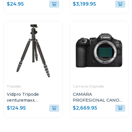
dSLR
DE 35MM Y 61MP
$24.95
$3,199.95
(SOLO CUERPO)
ILCE7RM4
Trípodes
Camaras Digitales
Vidpro Tripode
CAMARA
venturemaxx
PROFESIONAL CANON
professional travel at-72
DIGITAL MIRRORLESS
$124.95
$2,669.95
EOS R6 MARK III SOLO
CUERPO