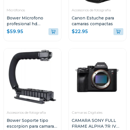
Micrófonos
Accesorios de fotografía
Bower Microfono
Canon Estuche para
profesional hd
camaras compactas
broadcast
$59.95
$22.95
Accesorios de fotografía
Camaras Digitales
Bower Soporte tipo
CAMARA SONY FULL
escorpion para camaras
FRAME ALPHA 7R IV