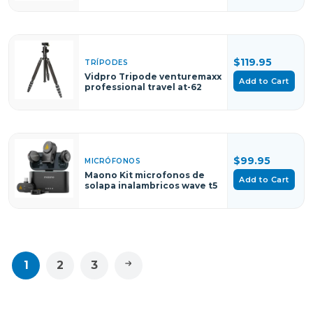
$119.95
TRÍPODES
Vidpro Tripode venturemaxx
Add to Cart
professional travel at-62
$99.95
MICRÓFONOS
Maono Kit microfonos de
Add to Cart
solapa inalambricos wave t5
1
2
3