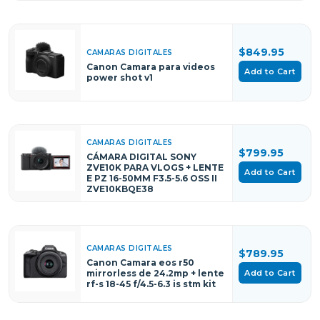
$849.95
CAMARAS DIGITALES
Canon Camara para videos
Add to Cart
power shot v1
CAMARAS DIGITALES
$799.95
CÁMARA DIGITAL SONY
ZVE10K PARA VLOGS + LENTE
Add to Cart
E PZ 16-50MM F3.5-5.6 OSS II
ZVE10KBQE38
CAMARAS DIGITALES
$789.95
Canon Camara eos r50
Add to Cart
mirrorless de 24.2mp + lente
rf-s 18-45 f/4.5-6.3 is stm kit