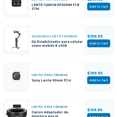
LENTE CANON RF50MM F1.8
Add to Cart
STM
$199.95
ACCESORIOS DE FOTOGRAFÍA
Dji Estabilizador para celular
Add to Cart
osmo mobile 8 s308
$199.95
LENTES PARA CÁMARAS
Add to Cart
Sony Lente 50mm f/1.4
LENTES PARA CÁMARAS
$159.95
Canon Adaptador de
montura eos m
Add to Cart