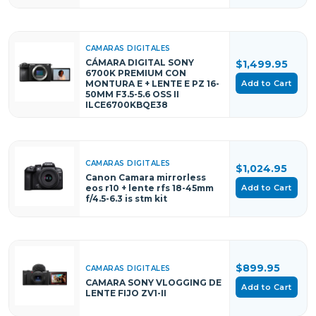
CAMARAS DIGITALES
CÁMARA DIGITAL SONY
$1,499.95
6700K PREMIUM CON
Add to Cart
MONTURA E + LENTE E PZ 16-
50MM F3.5-5.6 OSS II
ILCE6700KBQE38
CAMARAS DIGITALES
$1,024.95
Canon Camara mirrorless
Add to Cart
eos r10 + lente rfs 18-45mm
f/4.5-6.3 is stm kit
$899.95
CAMARAS DIGITALES
CAMARA SONY VLOGGING DE
Add to Cart
LENTE FIJO ZV1-II