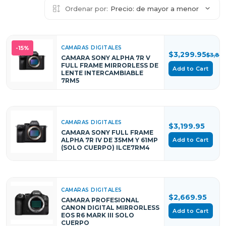
Ordenar por:
Precio: de mayor a menor
CAMARAS DIGITALES
-15%
$3,299.95
$3,89
CAMARA SONY ALPHA 7R V
FULL FRAME MIRRORLESS DE
Add to Cart
LENTE INTERCAMBIABLE
7RM5
CAMARAS DIGITALES
$3,199.95
CAMARA SONY FULL FRAME
Add to Cart
ALPHA 7R IV DE 35MM Y 61MP
(SOLO CUERPO) ILCE7RM4
CAMARAS DIGITALES
$2,669.95
CAMARA PROFESIONAL
CANON DIGITAL MIRRORLESS
Add to Cart
EOS R6 MARK III SOLO
CUERPO