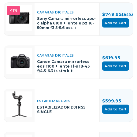
-11%
CAMARAS DIGITALES
$749.95
$849.95
Sony Camara mirrorless aps-
c alpha 6100 + lente e pz 16-
Add to Cart
50mm f3.5-5.6 oss ii
CAMARAS DIGITALES
$619.95
Canon Camara mirrorless
Add to Cart
eos r100 + lente rf-s 18-45
f/4.5-6.3 is stm kit
$599.95
ESTABILIZADORES
ESTABILIZADOR DJI RS5
Add to Cart
SINGLE