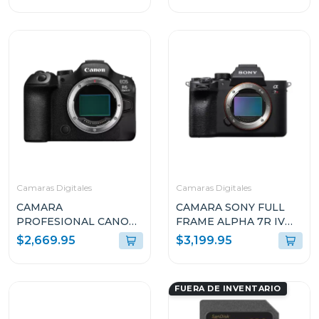
OSS II
EOSR6VBODY
ILCE6700KBQE38
Camaras Digitales
Camaras Digitales
CAMARA
CAMARA SONY FULL
PROFESIONAL CANON
FRAME ALPHA 7R IV
DIGITAL MIRRORLESS
DE 35MM Y 61MP
$2,669.95
$3,199.95
EOS R6 MARK III SOLO
(SOLO CUERPO)
CUERPO
ILCE7RM4
FUERA DE INVENTARIO