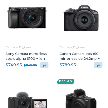
Camaras Digitales
Camaras Digitales
Sony Camara mirrorless
Canon Camara eos r50
aps-c alpha 6100 + lente
mirrorless de 24.2mp +
e pz 16-50mm f3.5-5.6
lente rf-s 18-45 f/4.5-6.3
$749.95
$789.95
$849.95
oss ii
is stm kit
DECIMO