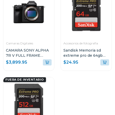
Camaras Digitales
Accesorios de fotografía
CAMARA SONY ALPHA
Sandisk Memoria sd
7R V FULL FRAME
extreme pro de 64gb
MIRRORLESS DE
sdhc y sdxc uhs-i
$3,899.95
$24.95
LENTE
sdsdxxu064g
INTERCAMBIABLE
7RM5
FUERA DE INVENTARIO