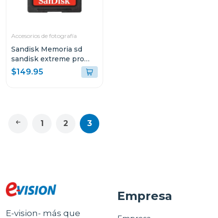
Accesorios de fotografía
Sandisk Memoria sd
sandisk extreme pro
sdxc uhs-i 512 gb 200
$149.95
mb/s sdsdxxd512
1
2
3
Empresa
E-vision- más que