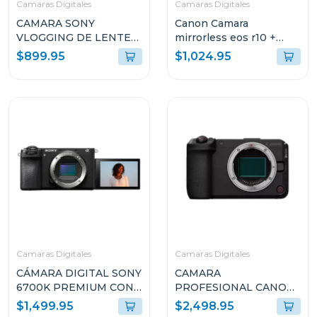
Camaras Digitales
Camaras Digitales
CAMARA SONY
Canon Camara
VLOGGING DE LENTE
mirrorless eos r10 +
FIJO ZV1-II
lente rfs 18-45mm f/4.5-
$899.95
$1,024.95
6.3 is stm kit
Camaras Digitales
Camaras Digitales
CÁMARA DIGITAL SONY
CAMARA
6700K PREMIUM CON
PROFESIONAL CANON
MONTURA E + LENTE E
MIRRORLESS EOS R6 V
$1,499.95
$2,498.95
PZ 16-50MM F3.5-5.6
SOLO CUERPO