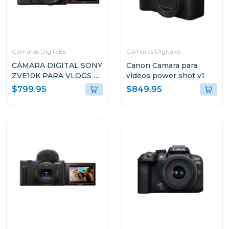
Camaras Digitales
Camaras Digitales
CÁMARA DIGITAL SONY
Canon Camara para
ZVE10K PARA VLOGS +
videos power shot v1
LENTE E PZ 16-50MM
$799.95
$849.95
F3.5-5.6 OSS II
ZVE10KBQE38