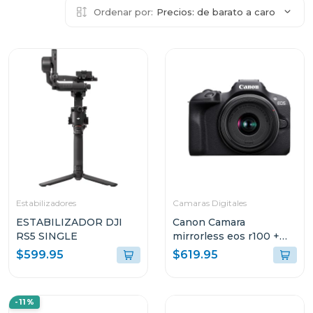
Ordenar por:
Precios: de barato a caro
Estabilizadores
Camaras Digitales
ESTABILIZADOR DJI
Canon Camara
RS5 SINGLE
mirrorless eos r100 +
lente rf-s 18-45 f/4.5-6.3
$599.95
$619.95
is stm kit
-11%