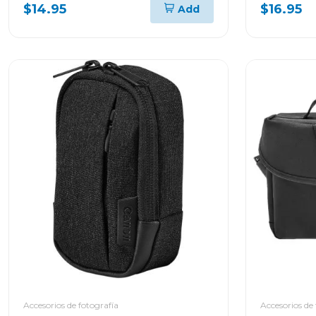
lcsu11b
$14.95
$16.95
Add
Accesorios de fotografía
Accesorios de 