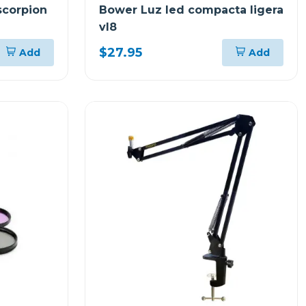
scorpion
Bower Luz led compacta ligera
vl8
$27.95
Add
Add