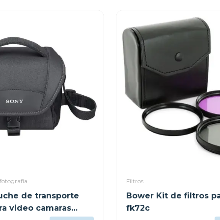
fotografía
Filtros
uche de transporte
Bower Kit de filtros 
ra video camaras
fk72c