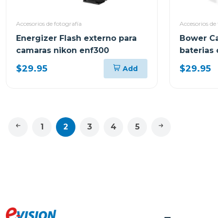
Accesorios de fotografía
Accesorios de 
Energizer Flash externo para
Bower Ca
camaras nikon enf300
baterias
rapida
$29.95
$29.95
Add
1
2
3
4
5