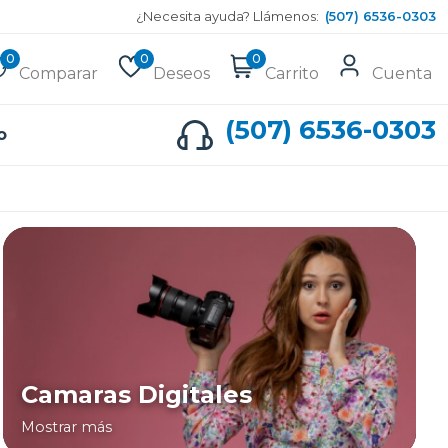
¿Necesita ayuda? Llámenos:
(507) 6536-0303
0
0
0
Comparar
Deseos
Carrito
Cuenta
(507) 6536-0303
o
Camaras Digitales
Mostrar más