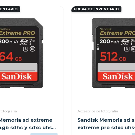
VENTARIO
FUERA DE INVENTARIO
fotografía
Accesorios de fotografía
Memoria sd extreme
Sandisk Memoria sd s
4gb sdhc y sdxc uhs-i
extreme pro sdxc uhs-