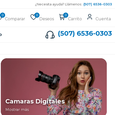
¿Necesita ayuda? Llámenos:
(507) 6536-0303
0
0
0
Comparar
Deseos
Carrito
Cuenta
(507) 6536-0303
o
Camaras Digitales
Mostrar más