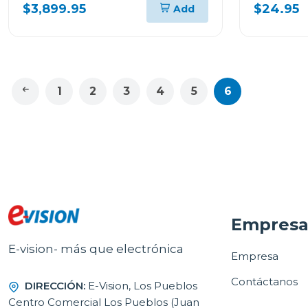
LENTE INTERCAMBIABLE 7RM5
sdsdxxu
$3,899.95
$24.95
Add
1
2
3
4
5
6
Empres
E-vision- más que electrónica
Empresa
Contáctanos
DIRECCIÓN:
E-Vision, Los Pueblos
Centro Comercial Los Pueblos (Juan