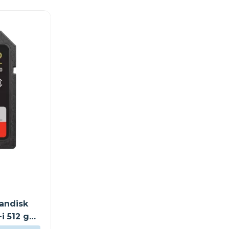
andisk
i 512 gb