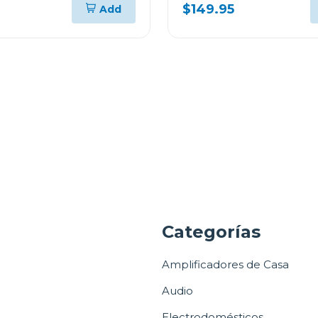
064g
200 mb/s sdsdxxd512
$149.95
Add
a
Categorías
Amplificadores de Casa
Audio
Electrodomésticos