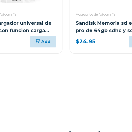
fotografía
Accesorios de fotografía
rgador universal de
Sandisk Memoria sd 
 con funcion carga
pro de 64gb sdhc y sd
sdsdxxu064g
$24.95
Add