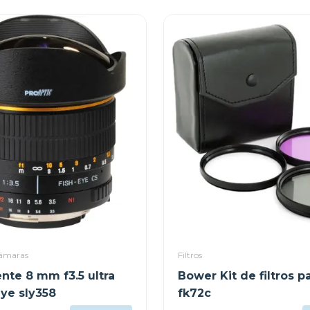
cámaras
Filtros
nte 8 mm f3.5 ultra
Bower Kit de filtros 
eye sly358
fk72c