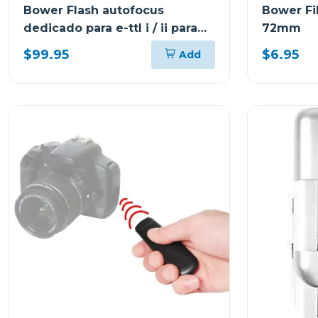
Bower Flash autofocus
Bower Fil
dedicado para e-ttl i / ii para
72mm
canon sdf926
$99.95
$6.95
Add