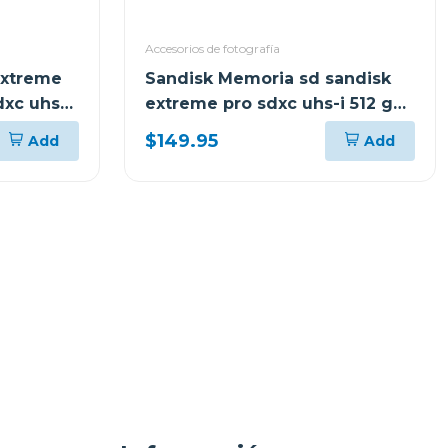
Accesorios de fotografía
extreme
Sandisk Memoria sd sandisk
xc uhs-i
extreme pro sdxc uhs-i 512 gb
200 mb/s sdsdxxd512
$149.95
Add
Add