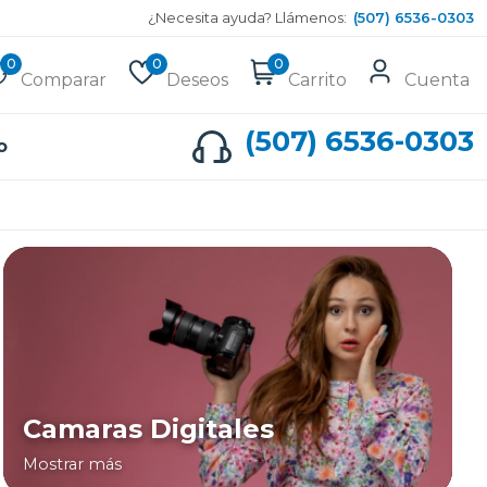
¿Necesita ayuda? Llámenos:
(507) 6536-0303
0
0
0
Comparar
Deseos
Carrito
Cuenta
(507) 6536-0303
o
Camaras Digitales
Mostrar más