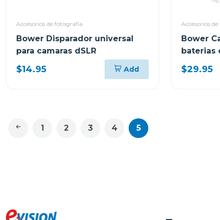
Accesorios de fotografía
Accesorios de 
Bower Disparador universal
Bower Ca
para camaras dSLR
baterias
rapida
$14.95
$29.95
Add
1
2
3
4
5