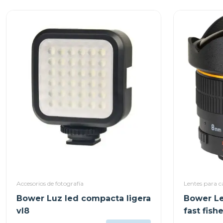
Accesorios de fotografía
Lentes para 
Bower Luz led compacta ligera
Bower Le
vl8
fast fish