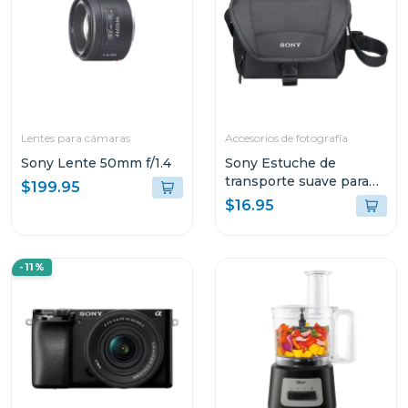
Lentes para cámaras
Accesorios de fotografía
Sony Lente 50mm f/1.4
Sony Estuche de
transporte suave para
$199.95
video camaras lcsu11b
$16.95
-11%