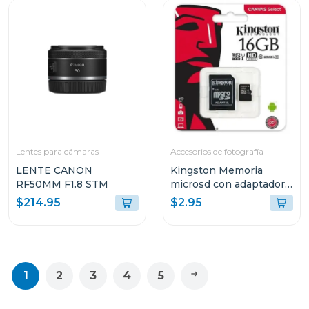
Lentes para cámaras
Accesorios de fotografía
LENTE CANON
Kingston Memoria
RF50MM F1.8 STM
microsd con adaptador
de 16gb sdcs16
$214.95
$2.95
1
2
3
4
5