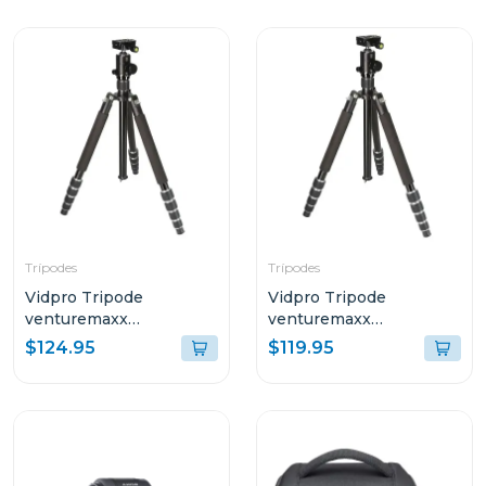
Trípodes
Trípodes
Vidpro Tripode
Vidpro Tripode
venturemaxx
venturemaxx
professional travel at-72
professional travel at-62
$124.95
$119.95