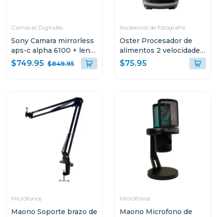
Camaras Digitales
Accesorios de fotografía
Sony Camara mirrorless
Oster Procesador de
aps-c alpha 6100 + lente
alimentos 2 velocidades
e pz 16-50mm f3.5-5.6
+ turbo 500 w fp1455
$749.95
$75.95
$849.95
oss ii
Micrófonos
Micrófonos
Maono Soporte brazo de
Maono Microfono de