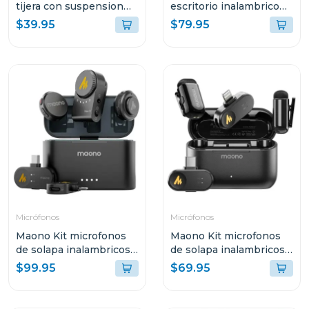
tijera con suspension
escritorio inalambrico
para microfonos
gamer dm40
$39.95
$79.95
Micrófonos
Micrófonos
Maono Kit microfonos
Maono Kit microfonos
de solapa inalambricos
de solapa inalambricos
wave t5
wave t1 mini
$99.95
$69.95