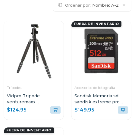
Ordenar por:
Nombre: A-Z
FUERA DE INVENTARIO
Trípodes
Accesorios de fotografía
Vidpro Tripode
Sandisk Memoria sd
venturemaxx
sandisk extreme pro
professional travel at-72
sdxc uhs-i 512 gb 200
$124.95
$149.95
mb/s sdsdxxd512
FUERA DE INVENTARIO