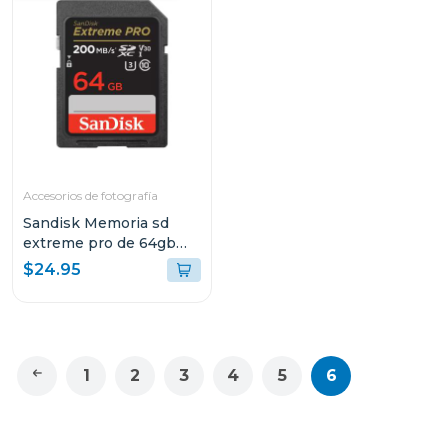
Accesorios de fotografía
Sandisk Memoria sd
extreme pro de 64gb
sdhc y sdxc uhs-i
$24.95
sdsdxxu064g
1
2
3
4
5
6