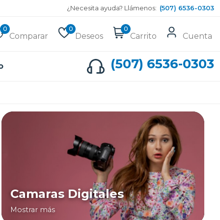
¿Necesita ayuda? Llámenos:
(507) 6536-0303
0
0
0
Comparar
Deseos
Carrito
Cuenta
(507) 6536-0303
o
Camaras Digitales
Mostrar más