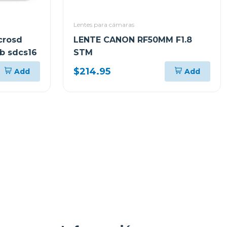
Lentes para cámaras
crosd
LENTE CANON RF50MM F1.8
b sdcs16
STM
$214.95
Add
Add