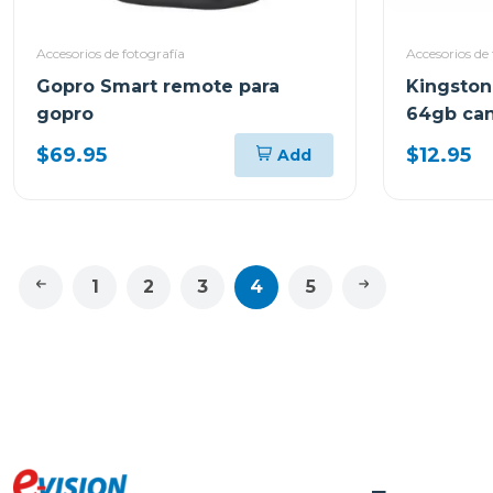
Accesorios de fotografía
Accesorios de 
Gopro Smart remote para
Kingston
gopro
64gb can
mb/s sd
$69.95
$12.95
Add
1
2
3
4
5