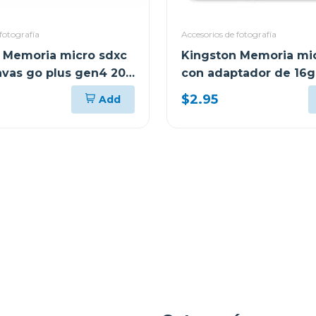
fotografía
Accesorios de fotografía
 Memoria micro sdxc
Kingston Memoria mi
vas go plus gen4 200
con adaptador de 16g
cg4
$2.95
Add