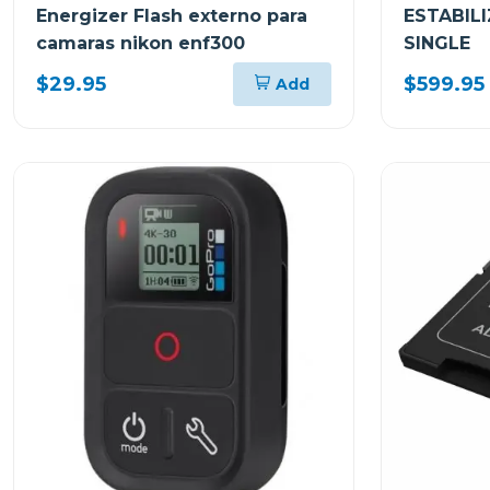
Energizer Flash externo para
ESTABILI
camaras nikon enf300
SINGLE
$29.95
$599.95
Add