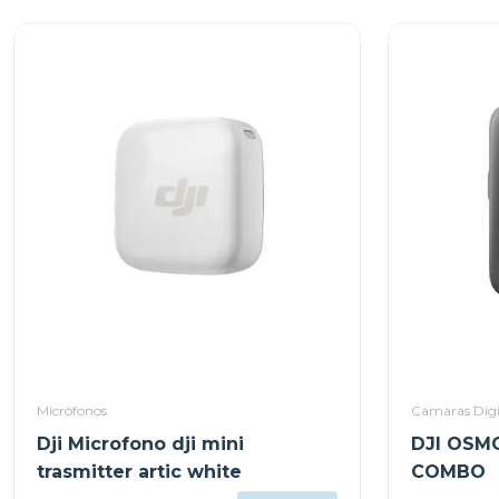
Micrófonos
Camaras Digi
Dji Microfono dji mini
DJI OSM
trasmitter artic white
COMBO