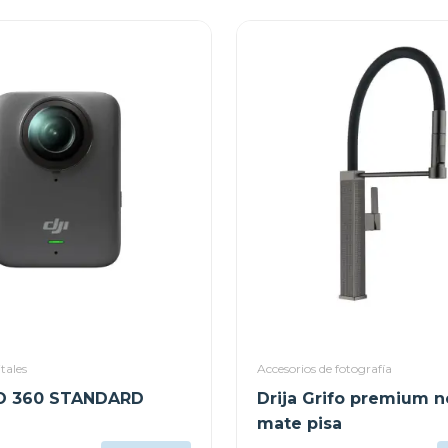
tales
Accesorios de fotografía
O 360 STANDARD
Drija Grifo premium 
mate pisa